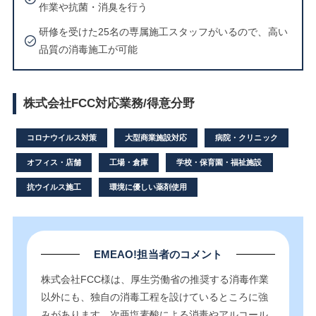
作業や抗菌・消臭を行う
研修を受けた25名の専属施工スタッフがいるので、高い
品質の消毒施工が可能
株式会社FCC対応業務/得意分野
コロナウイルス対策
大型商業施設対応
病院・クリニック
オフィス・店舗
工場・倉庫
学校・保育園・福祉施設
抗ウイルス施工
環境に優しい薬剤使用
EMEAO!担当者のコメント
株式会社FCC様は、厚生労働省の推奨する消毒作業
以外にも、独自の消毒工程を設けているところに強
みがあります。次亜塩素酸による消毒やアルコール