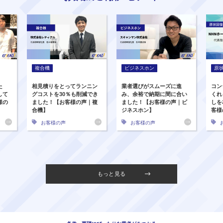
複合機
ビジネスホン
原
た
相見積りをとってランニン
業者選びがスムーズに進
コン
して
グコストを30％も削減でき
み、余裕で納期に間に合い
くれ
様の
ました！【お客様の声｜複
ました！【お客様の声｜ビ
しを
合機】
ジネスホン】
客様
お客様の声
お客様の声
もっと見る