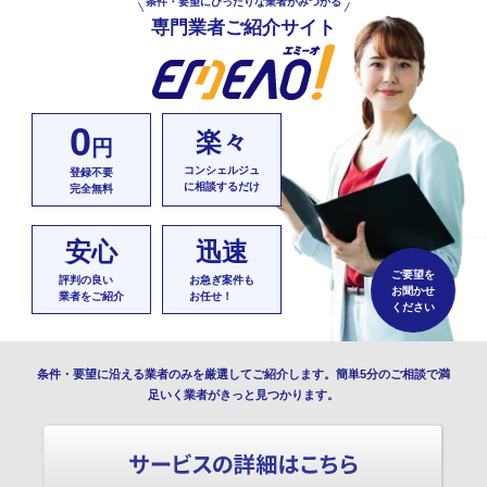
条件・要望にぴったりな業者がみつかる
専門業者ご紹介サイト
0
楽々
円
コンシェルジュ
登録不要
に相談するだけ
完全無料
安心
迅速
ご要望を
評判の良い
お急ぎ案件も
お聞かせ
業者をご紹介
お任せ！
ください
条件・要望に沿える業者のみを厳選してご紹介します。簡単5分のご相談で満
足いく業者がきっと見つかります。