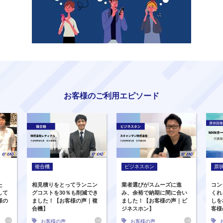
お客様のご利用エピソード
複合機
ビジネスホン
原
た
相見積りをとってランニン
業者選びがスムーズに進
コン
して
グコストを30％も削減でき
み、余裕で納期に間に合い
くれ
様の
ました！【お客様の声｜複
ました！【お客様の声｜ビ
しを
合機】
ジネスホン】
客様
お客様の声
お客様の声