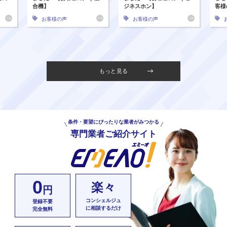
合機】
ジネスホン】
客様
お客様の声
お客様の声
もっと見る
条件・要望にぴったりな業者がみつかる
専門業者ご紹介サイト
0
楽々
円
コンシェルジュ
登録不要
に相談するだけ
完全無料