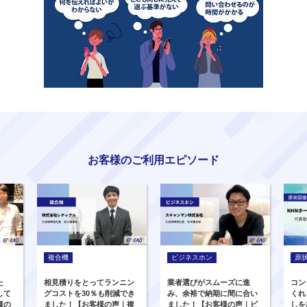
お客様のご利用エピソード
複合機
ビジネスホン
原
た
相見積りをとってランニン
業者選びがスムーズに進
コン
して
グコストを30％も削減でき
み、余裕で納期に間に合い
くれ
様の
ました！【お客様の声｜複
ました！【お客様の声｜ビ
しを