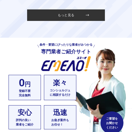
もっと見る
条件・要望にぴったりな業者がみつかる
専門業者ご紹介サイト
0
楽々
円
コンシェルジュ
登録不要
に相談するだけ
完全無料
安心
迅速
ご要望を
評判の良い
お急ぎ案件も
お聞かせ
業者をご紹介
お任せ！
ください