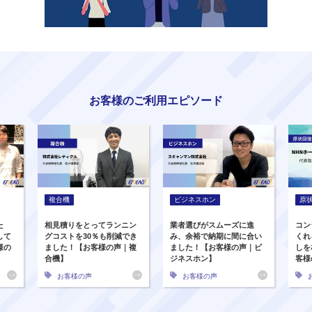
お客様のご利用エピソード
複合機
ビジネスホン
原
た
相見積りをとってランニン
業者選びがスムーズに進
コン
して
グコストを30％も削減でき
み、余裕で納期に間に合い
くれ
様の
ました！【お客様の声｜複
ました！【お客様の声｜ビ
しを
合機】
ジネスホン】
客様
お客様の声
お客様の声