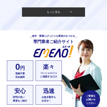
もっと見る
条件・要望にぴったりな業者がみつかる
専門業者ご紹介サイト
0
楽々
円
コンシェルジュ
登録不要
に相談するだけ
完全無料
安心
迅速
ご要望を
評判の良い
お急ぎ案件も
お聞かせ
業者をご紹介
お任せ！
ください