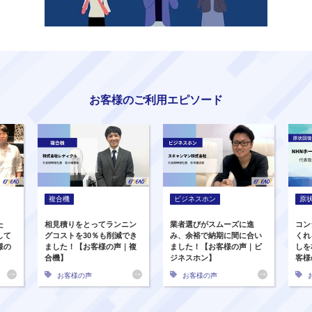
お客様のご利用エピソード
複合機
ビジネスホン
原
た
相見積りをとってランニン
業者選びがスムーズに進
コン
して
グコストを30％も削減でき
み、余裕で納期に間に合い
くれ
様の
ました！【お客様の声｜複
ました！【お客様の声｜ビ
しを
合機】
ジネスホン】
客様
お客様の声
お客様の声