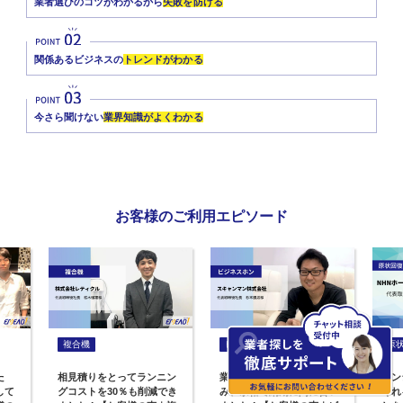
業者選びのコツがわかるから
失敗を防げる
関係あるビジネスの
トレンドがわかる
今さら聞けない
業界知識がよくわかる
お客様のご利用エピソード
複合機
ビジネスホン
原
た
相見積りをとってランニン
業者選びがスムーズに進
コン
して
グコストを30％も削減でき
み、余裕で納期に間に合い
くれ