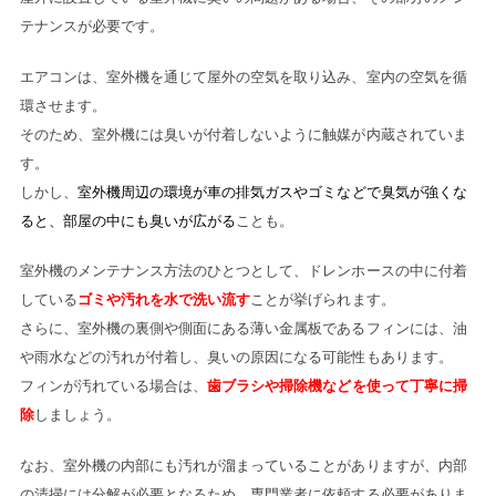
テナンスが必要です。
エアコンは、室外機を通じて屋外の空気を取り込み、室内の空気を循
環させます。
そのため、室外機には臭いが付着しないように触媒が内蔵されていま
す。
しかし、
室外機周辺の環境が車の排気ガスやゴミなどで臭気が強くな
ると、部屋の中にも臭いが広がる
ことも。
室外機のメンテナンス方法のひとつとして、ドレンホースの中に付着
している
ゴミや汚れを水で洗い流す
ことが挙げられます。
さらに、室外機の裏側や側面にある薄い金属板であるフィンには、油
や雨水などの汚れが付着し、臭いの原因になる可能性もあります。
フィンが汚れている場合は、
歯ブラシや掃除機などを使って丁寧に掃
除
しましょう。
なお、室外機の内部にも汚れが溜まっていることがありますが、内部
の清掃には分解が必要となるため、専門業者に依頼する必要がありま