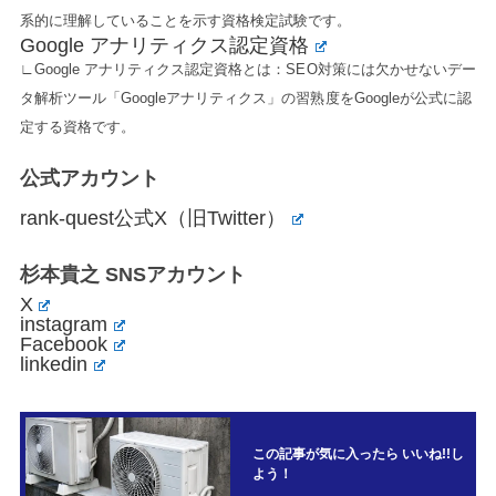
系的に理解していることを示す資格検定試験です。
Google アナリティクス認定資格
∟Google アナリティクス認定資格とは：SEO対策には欠かせないデー
タ解析ツール「Googleアナリティクス」の習熟度をGoogleが公式に認
定する資格です。
公式アカウント
rank-quest公式X（旧Twitter）
杉本貴之 SNSアカウント
X
instagram
Facebook
linkedin
この記事が気に入ったら いいね!!し
よう！