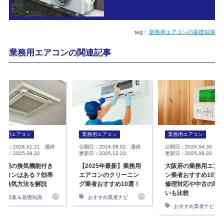
業務用エアコンの基礎知識
業務用エアコンの関連記事
業務用エアコン
業務用エアコン
業務用エアコン
開日：2024.01.21 最終
公開日：2024.08.02 最終
公開日：2024.04.30 最
日：2025.08.22
更新日：2025.12.23
更新日：2025.08.22
務用の換気機能付き
【2025年最新】業務用
大阪府の業務用エア
アコンはある？効率
エアコンのクリーニン
ン業者おすすめ10選
な換気方法を解説
グ業者おすすめ10選！
修理対応や中古の取
いも比較
用語集＆基礎知識
おすすめ業者ナビ
おすすめ業者ナビ