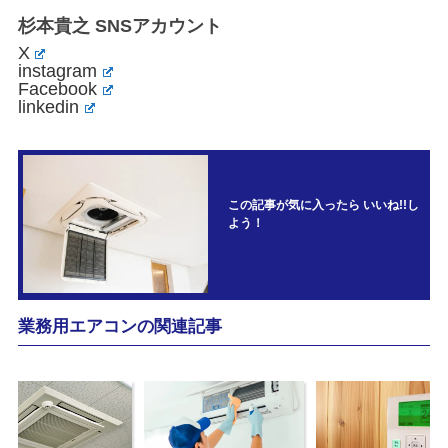
杉本貴之 SNSアカウント
X
instagram
Facebook
linkedin
この記事が気に入ったら いいね!!し
よう！
業務用エアコンの関連記事