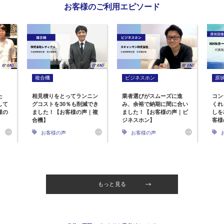
お客様のご利用エピソード
複合機
ビジネスホン
原
た
相見積りをとってランニン
業者選びがスムーズに進
コン
して
グコストを30％も削減でき
み、余裕で納期に間に合い
くれ
様の
ました！【お客様の声｜複
ました！【お客様の声｜ビ
しを
合機】
ジネスホン】
客様
お客様の声
お客様の声
もっと見る