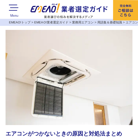
EMEAO!トップ
>
EMEAO!業者選定ガイド
>
業務用エアコン
>
用語集＆基礎知識
>
エアコ
エアコンがつかないときの原因と対処法まとめ