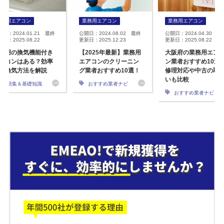
業務用エアコン
業務用エアコン
業務用エアコン
開日：2024.01.21 最終
公開日：2024.08.02 最終
公開日：2024.04.30 最
日：2025.08.22
更新日：2025.12.23
更新日：2025.08.22
務用の換気機能付き
【2025年最新】業務用
大阪府の業務用エア
アコンはある？効率
エアコンのクリーニン
ン業者おすすめ10選
な換気方法を解説
グ業者おすすめ10選！
修理対応や中古の取
いも比較
用語集＆基礎知識
おすすめ業者ナビ
おすすめ業者ナビ