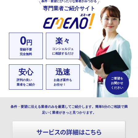
条件・要望にぴったりな業者がみつかる
専門業者ご紹介サイト
0
楽々
円
コンシェルジュ
登録不要
に相談するだけ
完全無料
安心
迅速
ご要望を
評判の良い
お急ぎ案件も
お聞かせ
業者をご紹介
お任せ！
ください
条件・要望に沿える業者のみを厳選してご紹介します。簡単5分のご相談で満
足いく業者がきっと見つかります。