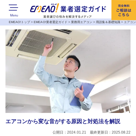
EMEAO!トップ
>
EMEAO!業者選定ガイド
>
業務用エアコン
>
用語集＆基礎知識
>
エアコ
エアコンから変な音がする原因と対処法を解説
公開日：2024.01.21 最終更新日：2025.08.22