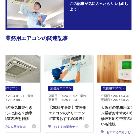
この記事が気に入ったら いいね!!し
よう！
業務用エアコンの関連記事
業務用エアコン
業務用エアコン
業務用エアコン
開日：2024.01.21 最終
公開日：2024.08.02 最終
公開日：2024.04.30 最
日：2025.08.22
更新日：2025.12.23
更新日：2025.08.22
務用の換気機能付き
【2025年最新】業務用
大阪府の業務用エア
アコンはある？効率
エアコンのクリーニン
ン業者おすすめ10選
な換気方法を解説
グ業者おすすめ10選！
修理対応や中古の取
いも比較
用語集＆基礎知識
おすすめ業者ナビ
おすすめ業者ナビ