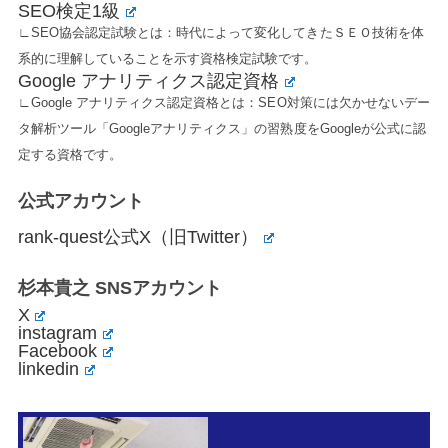
SEO検定1級
∟SEO協会認定試験とは：時代によって変化してきたＳＥＯ技術を体
系的に理解していることを示す資格検定試験です。
Google アナリティクス認定資格
∟Google アナリティクス認定資格とは：SEO対策には欠かせないデー
タ解析ツール「Googleアナリティクス」の習熟度をGoogleが公式に認
定する資格です。
公式アカウント
rank-quest公式X（旧Twitter）
杉本貴之 SNSアカウント
X
instagram
Facebook
linkedin