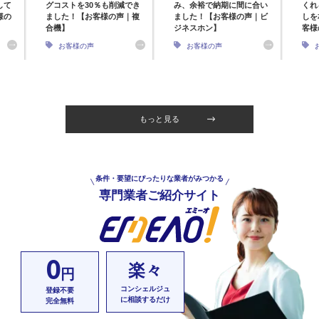
して
グコストを30％も削減でき
み、余裕で納期に間に合い
くれ
様の
ました！【お客様の声｜複
ました！【お客様の声｜ビ
しを
合機】
ジネスホン】
客様
お客様の声
お客様の声
もっと見る
条件・要望にぴったりな業者がみつかる
専門業者ご紹介サイト
0
楽々
円
コンシェルジュ
登録不要
に相談するだけ
完全無料