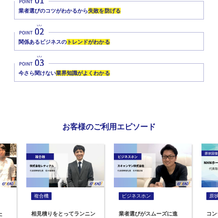
業者選びのコツがわかるから
失敗を防げる
関係あるビジネスの
トレンドがわかる
今さら聞けない
業界知識がよくわかる
お客様のご利用エピソード
複合機
ビジネスホン
原
た
相見積りをとってランニン
業者選びがスムーズに進
コン