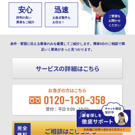
安心
迅速
ご要望を
評判の良い
お急ぎ案件も
お聞かせ
業者をご紹介
お任せ！
ください
条件・要望に沿える業者のみを厳選してご紹介します。簡単5分のご相談で満
足いく業者がきっと見つかります。