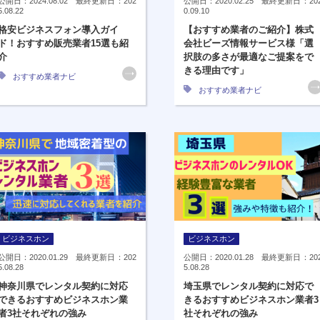
公開日：2024.08.02 最終更新日：202
公開日：2020.02.25 最終更新日：20
5.08.22
0.09.10
格安ビジネスフォン導入ガイ
【おすすめ業者のご紹介】株式
ド！おすすめ販売業者15選も紹
会社ビーズ情報サービス様「選
介
択肢の多さが最適なご提案をで
きる理由です」
おすすめ業者ナビ
おすすめ業者ナビ
ビジネスホン
ビジネスホン
公開日：2020.01.29 最終更新日：202
公開日：2020.01.28 最終更新日：20
5.08.28
5.08.28
神奈川県でレンタル契約に対応
埼玉県でレンタル契約に対応で
できるおすすめビジネスホン業
きるおすすめビジネスホン業者3
者3社それぞれの強み
社それぞれの強み