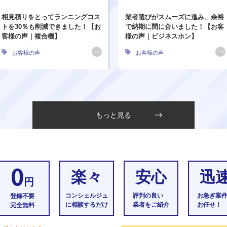
相見積りをとってランニングコス
業者選びがスムーズに進み、余裕
トを30％も削減できました！【お
で納期に間に合いました！【お客
客様の声｜複合機】
様の声｜ビジネスホン】
お客様の声
お客様の声
もっと見る
0
楽々
安心
迅
円
コンシェルジュ
評判の良い
お急ぎ案
登録不要
に相談するだけ
業者をご紹介
お任せ！
完全無料