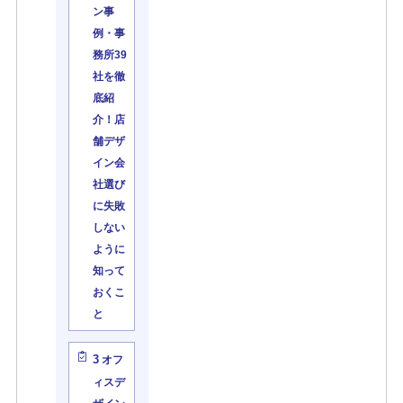
ン事
例・事
務所39
社を徹
底紹
介！店
舗デザ
イン会
社選び
に失敗
しない
ように
知って
おくこ
と
3
オフ
ィスデ