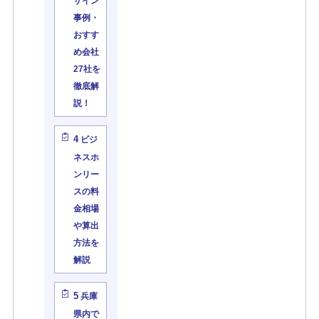
ザイン
事例・
おすす
め会社
27社を
徹底解
説！
4
ビジ
ネスホ
ンリー
スの料
金相場
や算出
方法を
解説
5
兵庫
県内で