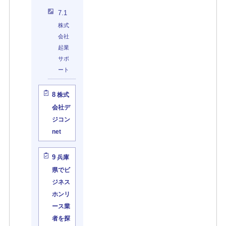
7.1
株式
会社
起業
サポ
ート
8
株式
会社デ
ジコン
net
9
兵庫
県でビ
ジネス
ホンリ
ース業
者を探