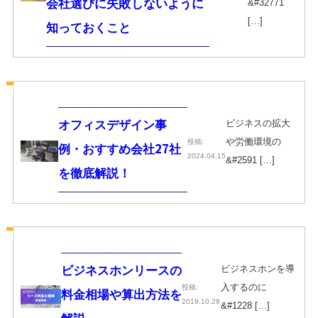
会社選びに失敗しないように
&#32771
[…]
知っておくこと
ビジネスの拡大
オフィスデザイン事
や労働環境の
投稿:
例・おすすめ会社27社
2024.04.15
&#2591 […]
を徹底解説！
ビジネスホンを導
ビジネスホンリースの
入するのに
投稿:
料金相場や算出方法を
2019.10.28
&#1228 […]