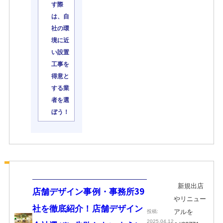
す際
は、自
社の環
境に近
い設置
工事を
得意と
する業
者を選
ぼう！
新規出店
店舗デザイン事例・事務所39
やリニュー
社を徹底紹介！店舗デザイン
アルを
投稿:
2025.04.12