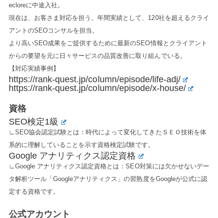
ecloreに中途入社。
現在は、お客さま対応を担う。年間実績として、120社を超えるクライ
アントのSEOコンサルを担当。
より高いSEO成果をご提供するために最新のSEO情報とクライアント
からの要望を元に日々サービスの品質改善に取り組んでいる。
【対応実績事例】
https://rank-quest.jp/column/episode/life-adj/
https://rank-quest.jp/column/episode/x-house/
資格
SEO検定1級
∟SEO協会認定試験とは：時代によって変化してきたＳＥＯ技術を体
系的に理解していることを示す資格検定試験です。
Google アナリティクス認定資格
∟Google アナリティクス認定資格とは：SEO対策には欠かせないデー
タ解析ツール「Googleアナリティクス」の習熟度をGoogleが公式に認
定する資格です。
公式アカウント