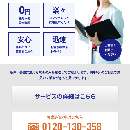
0
楽々
円
コンシェルジュ
登録不要
に相談するだけ
完全無料
安心
迅速
ご要望を
評判の良い
お急ぎ案件も
お聞かせ
業者をご紹介
お任せ！
ください
条件・要望に沿える業者のみを厳選してご紹介します。簡単5分のご相談で満
足いく業者がきっと見つかります。