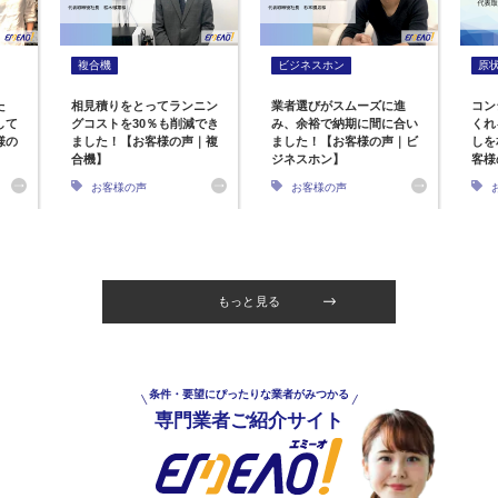
複合機
ビジネスホン
原
た
相見積りをとってランニン
業者選びがスムーズに進
コン
して
グコストを30％も削減でき
み、余裕で納期に間に合い
くれ
様の
ました！【お客様の声｜複
ました！【お客様の声｜ビ
しを
合機】
ジネスホン】
客様
お客様の声
お客様の声
もっと見る
条件・要望にぴったりな業者がみつかる
専門業者ご紹介サイト