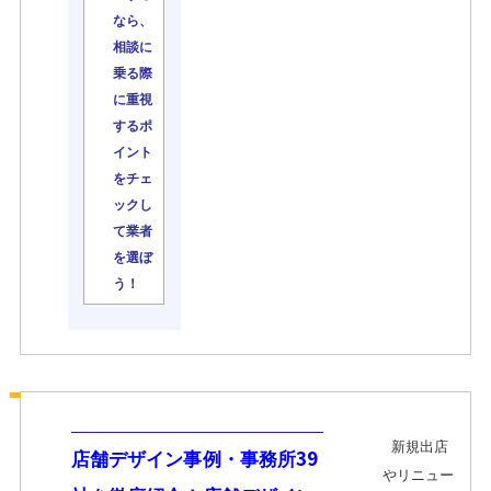
なら、
相談に
乗る際
に重視
するポ
イント
をチェ
ックし
て業者
を選ぼ
う！
新規出店
店舗デザイン事例・事務所39
やリニュー