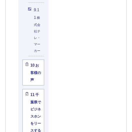
9.1
1
株
式会
社テ
レ・
マー
カー
10
お
客様の
声
11
千
葉県で
ビジネ
スホン
をリー
スする