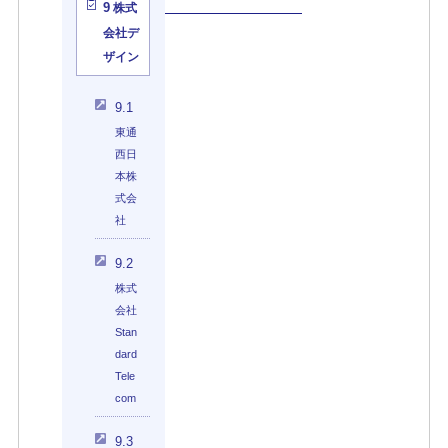
9
株式
会社デ
ザイン
9.1
東通
西日
本株
式会
社
9.2
株式
会社
Stan
dard
Tele
com
9.3