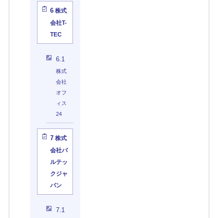
6
株式
会社T-
TEC
6.1
株式
会社
オフ
ィス
24
7
株式
会社バ
ルテッ
クジャ
パン
7.1