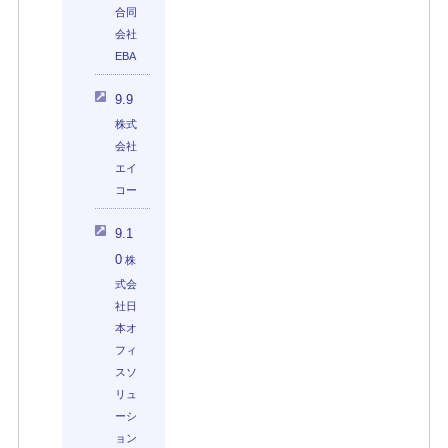
合同
会社
EBA
9.9
株式
会社
エイ
コー
9.1
0
株
式会
社日
本オ
フィ
スソ
リュ
ーシ
ョン