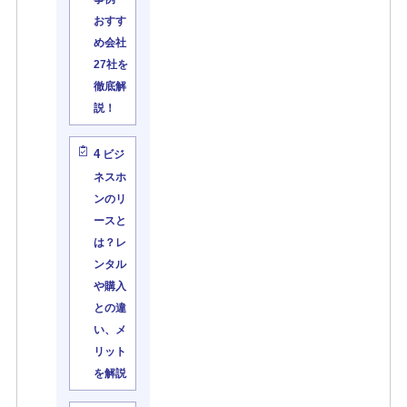
おすす
め会社
27社を
徹底解
説！
4
ビジ
ネスホ
ンのリ
ースと
は？レ
ンタル
や購入
との違
い、メ
リット
を解説