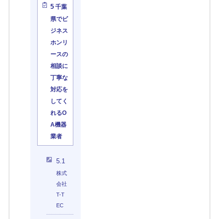
5
千葉
県でビ
ジネス
ホンリ
ースの
相談に
丁寧な
対応を
してく
れるO
A機器
業者
5.1
株式
会社
T-T
EC