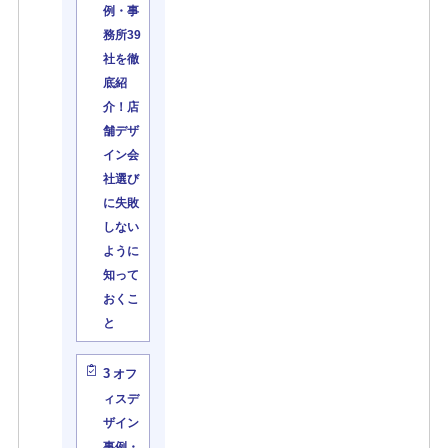
例・事
務所39
社を徹
底紹
介！店
舗デザ
イン会
社選び
に失敗
しない
ように
知って
おくこ
と
3
オフ
ィスデ
ザイン
事例・