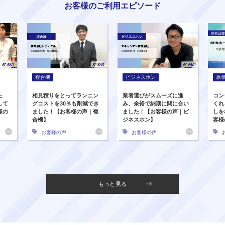
お客様のご利用エピソード
複合機
ビジネスホン
原
た
相見積りをとってランニン
業者選びがスムーズに進
コン
して
グコストを30％も削減でき
み、余裕で納期に間に合い
くれ
様の
ました！【お客様の声｜複
ました！【お客様の声｜ビ
しを
合機】
ジネスホン】
客様
お客様の声
お客様の声
もっと見る