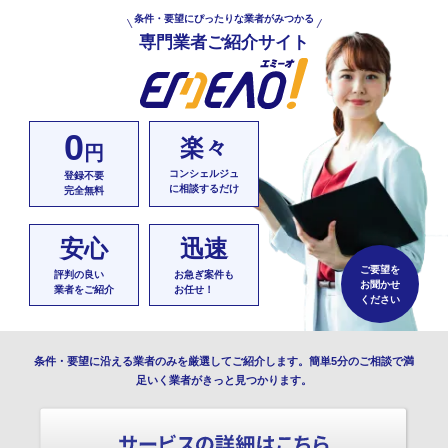
条件・要望にぴったりな業者がみつかる
専門業者ご紹介サイト
0
楽々
円
コンシェルジュ
登録不要
に相談するだけ
完全無料
安心
迅速
ご要望を
評判の良い
お急ぎ案件も
お聞かせ
業者をご紹介
お任せ！
ください
条件・要望に沿える業者のみを厳選してご紹介します。簡単5分のご相談で満
足いく業者がきっと見つかります。