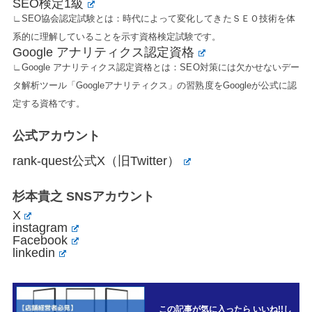
SEO検定1級
∟SEO協会認定試験とは：時代によって変化してきたＳＥＯ技術を体
系的に理解していることを示す資格検定試験です。
Google アナリティクス認定資格
∟Google アナリティクス認定資格とは：SEO対策には欠かせないデー
タ解析ツール「Googleアナリティクス」の習熟度をGoogleが公式に認
定する資格です。
公式アカウント
rank-quest公式X（旧Twitter）
杉本貴之 SNSアカウント
X
instagram
Facebook
linkedin
この記事が気に入ったら いいね!!し