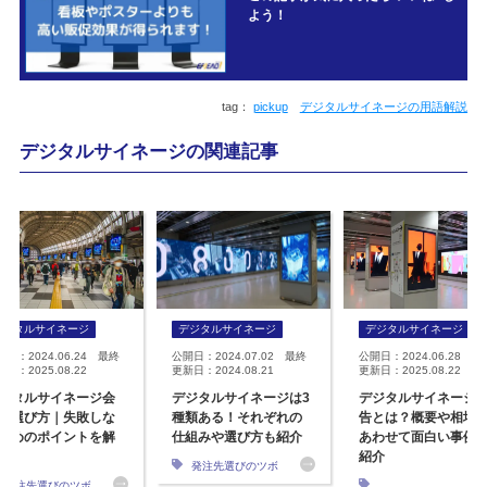
よう！
pickup
デジタルサイネージの用語解説
デジタルサイネージの関連記事
デジタルサイネージ
デジタルサイネージ
デジタルサイネージ
開日：2024.06.24 最終
公開日：2024.07.02 最終
公開日：2024.06.28 最
日：2025.08.22
更新日：2024.08.21
更新日：2025.08.22
ジタルサイネージ会
デジタルサイネージは3
デジタルサイネージ
の選び方｜失敗しな
種類ある！それぞれの
告とは？概要や相場
ためのポイントを解
仕組みや選び方も紹介
あわせて面白い事例
紹介
発注先選びのツボ
発注先選びのツボ