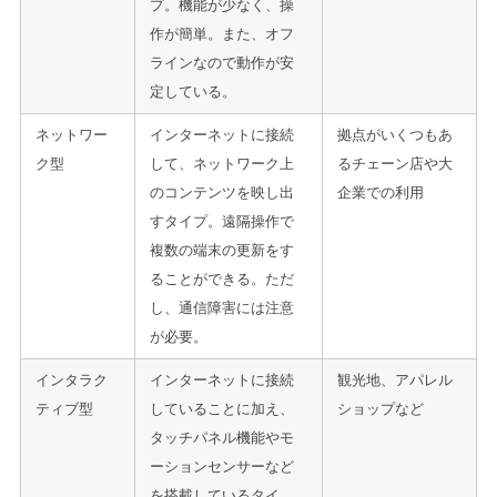
プ。機能が少なく、操
作が簡単。また、オフ
ラインなので動作が安
定している。
ネットワー
インターネットに接続
拠点がいくつもあ
ク型
して、ネットワーク上
るチェーン店や大
のコンテンツを映し出
企業での利用
すタイプ。遠隔操作で
複数の端末の更新をす
ることができる。ただ
し、通信障害には注意
が必要。
インタラク
インターネットに接続
観光地、アパレル
ティブ型
していることに加え、
ショップなど
タッチパネル機能やモ
ーションセンサーなど
を搭載しているタイ