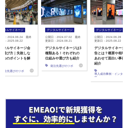
デジタルサイネージ
デジタルサイネージ
デジタルサイネージ
開日：2024.06.24 最終
公開日：2024.07.02 最終
公開日：2024.06.28 最
日：2025.08.22
更新日：2024.08.21
更新日：2025.08.22
ジタルサイネージ会
デジタルサイネージは3
デジタルサイネージ
の選び方｜失敗しな
種類ある！それぞれの
告とは？概要や相場
ためのポイントを解
仕組みや選び方も紹介
あわせて面白い事例
紹介
発注先選びのツボ
発注先選びのツボ
導入成功事例・インタビ
ー