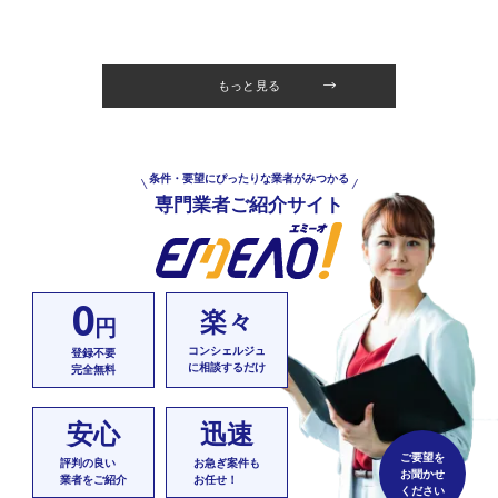
もっと見る
条件・要望にぴったりな業者がみつかる
専門業者ご紹介サイト
0
楽々
円
コンシェルジュ
登録不要
に相談するだけ
完全無料
安心
迅速
ご要望を
評判の良い
お急ぎ案件も
お聞かせ
業者をご紹介
お任せ！
ください