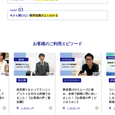
今さら聞けない
業界知識がよくわかる
お客様のご利用エピソード
複合機
ビジネスホン
原
た
相見積りをとってランニン
業者選びがスムーズに進
コン
して
グコストを30％も削減でき
み、余裕で納期に間に合い
くれ
様の
ました！【お客様の声｜複
ました！【お客様の声｜ビ
しを
合機】
ジネスホン】
客様
お客様の声
お客様の声