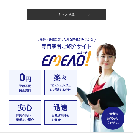
もっと見る
条件・要望にぴったりな業者がみつかる
専門業者ご紹介サイト
0
楽々
円
コンシェルジュ
登録不要
に相談するだけ
完全無料
安心
迅速
ご要望を
評判の良い
お急ぎ案件も
お聞かせ
業者をご紹介
お任せ！
ください