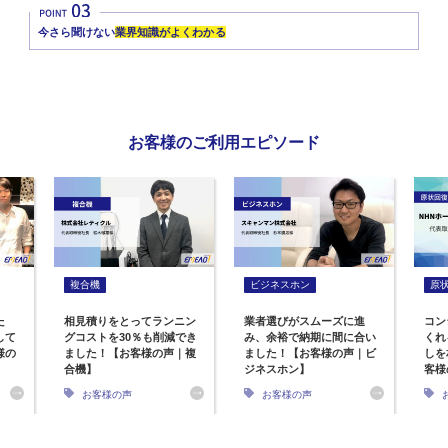
今さら聞けない
業界知識がよくわかる
お客様のご利用エピソード
複合機
ビジネスホン
原
た
相見積りをとってランニン
業者選びがスムーズに進
コン
して
グコストを30％も削減でき
み、余裕で納期に間に合い
くれ
様の
ました！【お客様の声｜複
ました！【お客様の声｜ビ
しを
合機】
ジネスホン】
客様
お客様の声
お客様の声