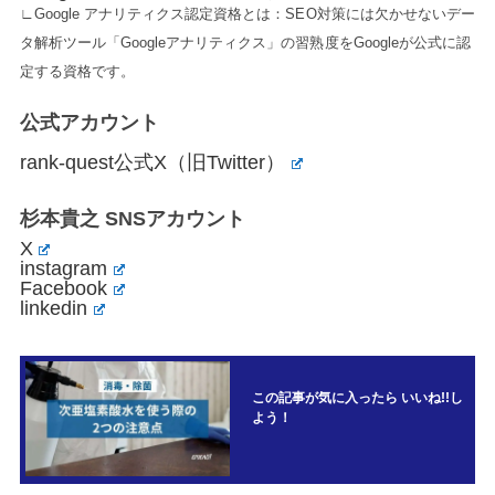
∟Google アナリティクス認定資格とは：SEO対策には欠かせないデー
タ解析ツール「Googleアナリティクス」の習熟度をGoogleが公式に認
定する資格です。
公式アカウント
rank-quest公式X（旧Twitter）
杉本貴之 SNSアカウント
X
instagram
Facebook
linkedin
この記事が気に入ったら いいね!!し
よう！