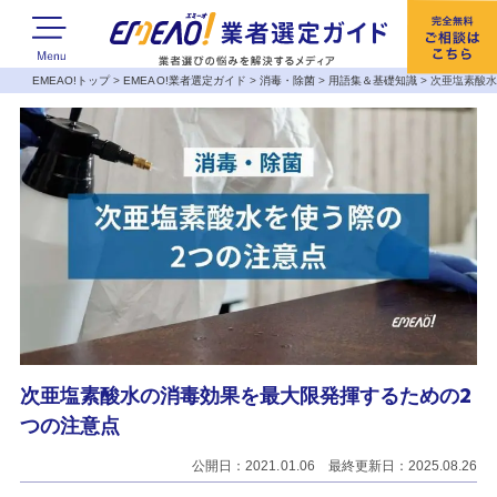
EMEAO!トップ
>
EMEAO!業者選定ガイド
>
消毒・除菌
>
用語集＆基礎知識
>
次亜塩素酸水
次亜塩素酸水の消毒効果を最大限発揮するための2
つの注意点
公開日：2021.01.06 最終更新日：2025.08.26