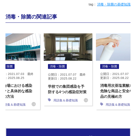
消毒・除菌の基礎知識
消毒・除菌の関連記事
消毒・除菌
消毒・除菌
消毒・除菌
開日：2021.07.03 最終
公開日：2021.07.07 最
公開日：2021.07.07 最終
日：2025.08.25
更新日：2025.08.22
更新日：2025.08.22
示会場における感染
消毒用次亜塩素酸水
学校での集団感染を予
スクと具体的な感染
危険な商品と安全な
防する4つの感染症対策
策の方法
品の見極め方
用語集＆基礎知識
用語集＆基礎知識
用語集＆基礎知識