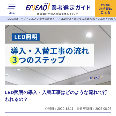
EMEAO!トップ
>
EMEAO!業者選定ガイド
>
LED照明
>
用語集＆基礎知識
>
LED照明の導
LED照明の導入・入替工事はどのような流れで行
われるの？
公開日：2020.12.11 最終更新日：2025.08.26