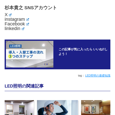
杉本貴之 SNSアカウント
X
instagram
Facebook
linkedin
この記事が気に入ったら いいね!!し
よう！
LED照明の基礎知識
LED照明の関連記事