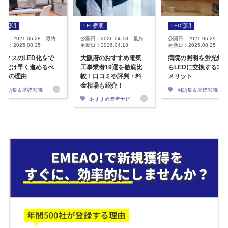
ED照明
LED照明
LED照明
開日：2021.06.28 最終
公開日：2026.04.18 最終
公開日：2021.06.29 最
日：2025.08.25
更新日：2026.04.18
更新日：2025.08.25
フィスのLED化をで
大阪府のおすすめ電気
病院の照明を蛍光灯
るだけ早く進めるべ
工事業者19選を徹底比
らLEDに交換する3つ
4つの理由
較！口コミや評判・料
メリット
金相場も紹介！
用語集＆基礎知識
用語集＆基礎知識
おすすめ業者ナビ