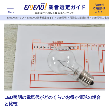
EMEAO!トップ
>
EMEAO!業者選定ガイド
>
LED照明
>
用語集＆基礎知識
>
LED照明の電
LED照明の電気代がどのくらいお得か電球の場合
と比較