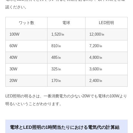
認ください。
ワット数
電球
LED照明
100W
1,520㏐
12,000㏐
60W
810㏐
7,200㏐
40W
485㏐
4,800㏐
30W
325㏐
3,600㏐
20W
170㏐
2,400㏐
LED照明の明るさは、一番消費電力の少ない20Wでも電球の100Wより
明るいということがわかります。
電球とLED照明の1時間当たりにおける電気代の計算結