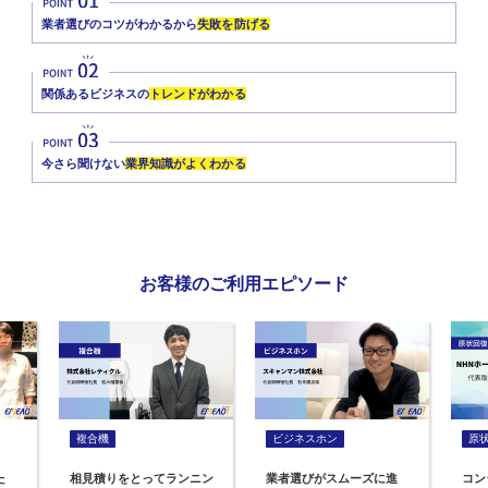
業者選びのコツがわかるから
失敗を防げる
関係あるビジネスの
トレンドがわかる
今さら聞けない
業界知識がよくわかる
お客様のご利用エピソード
複合機
ビジネスホン
原
た
相見積りをとってランニン
業者選びがスムーズに進
コン