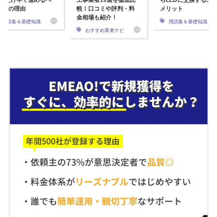
るだけ早く進めるべ
工事業者19選を徹底比
らLEDに交換する3つ
4つの理由
較！口コミや評判・料
メリット
金相場も紹介！
用語集＆基礎知識
用語集＆基礎知識
おすすめ業者ナビ