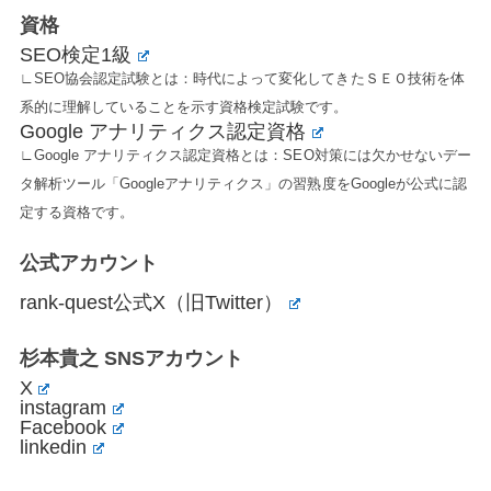
資格
SEO検定1級
∟SEO協会認定試験とは：時代によって変化してきたＳＥＯ技術を体
系的に理解していることを示す資格検定試験です。
Google アナリティクス認定資格
∟Google アナリティクス認定資格とは：SEO対策には欠かせないデー
タ解析ツール「Googleアナリティクス」の習熟度をGoogleが公式に認
定する資格です。
公式アカウント
rank-quest公式X（旧Twitter）
杉本貴之 SNSアカウント
X
instagram
Facebook
linkedin