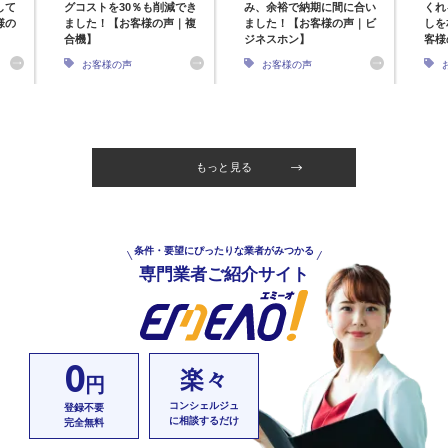
して
グコストを30％も削減でき
み、余裕で納期に間に合い
くれ
様の
ました！【お客様の声｜複
ました！【お客様の声｜ビ
しを
合機】
ジネスホン】
客様
お客様の声
お客様の声
もっと見る
条件・要望にぴったりな業者がみつかる
専門業者ご紹介サイト
0
楽々
円
コンシェルジュ
登録不要
に相談するだけ
完全無料