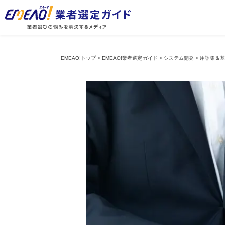
EMEAO!トップ
>
EMEAO!業者選定ガイド
>
システム開発
>
用語集＆