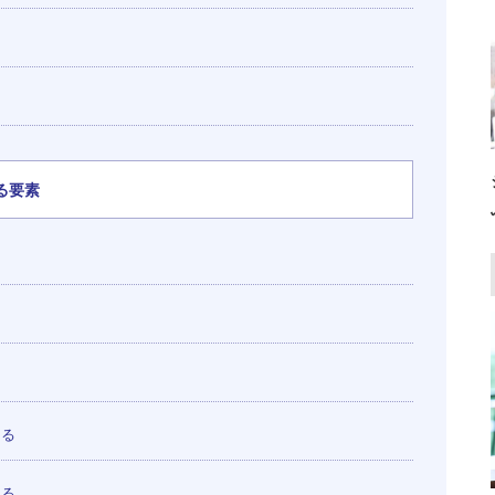
る要素
なる
なる