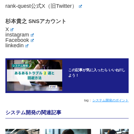
rank-quest公式X（旧Twitter）
杉本貴之 SNSアカウント
X
instagram
Facebook
linkedin
この記事が気に入ったら いいね!!し
よう！
システム開発のポイント
システム開発の関連記事