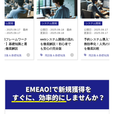
システム開発
システム開発
システム開発
開日：2025.09.17 最終
公開日：2025.09.18 最終
公開日：2025.09.17 最
日：2025.09.17
更新日：2025.09.18
更新日：2025.09.17
開発フレームワーク
webシステム開発の流れ
予約システム導入で
は？】基礎知識と選
を徹底解説！初心者で
務効率化！人気の12
方を徹底解説
も安心の完全版
を徹底比較
用語集＆基礎知識
用語集＆基礎知識
用語集＆基礎知識