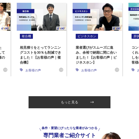
複合機
ビジネスホン
原
た
相見積りをとってランニン
業者選びがスムーズに進
コン
して
グコストを30％も削減でき
み、余裕で納期に間に合い
くれ
様の
ました！【お客様の声｜複
ました！【お客様の声｜ビ
しを
合機】
ジネスホン】
客様
お客様の声
お客様の声
もっと見る
条件・要望にぴったりな業者がみつかる
専門業者ご紹介サイト