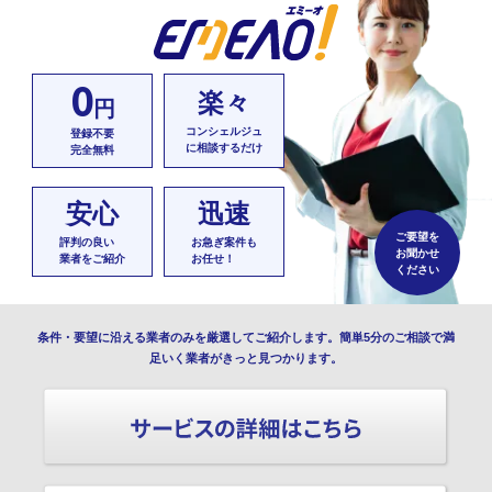
0
楽々
円
コンシェルジュ
登録不要
に相談するだけ
完全無料
安心
迅速
ご要望を
評判の良い
お急ぎ案件も
お聞かせ
業者をご紹介
お任せ！
ください
条件・要望に沿える業者のみを厳選してご紹介します。簡単5分のご相談で満
足いく業者がきっと見つかります。