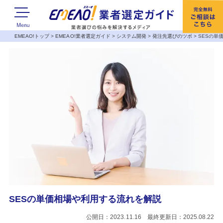
EMEAO!トップ
>
EMEAO!業者選定ガイド
>
システム開発
>
発注先選びのツボ
>
SESの単
SESの単価相場や利用する流れを解説
公開日：2023.11.16 最終更新日：2025.08.22