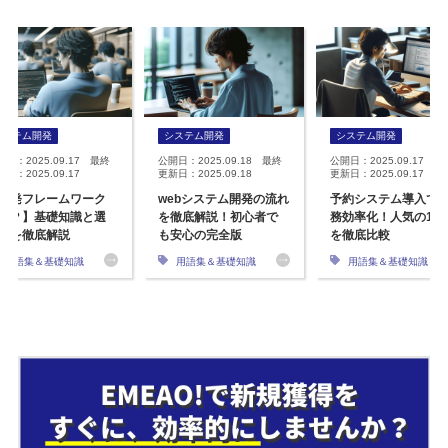
システム開発
システム開発
システム開発
開日：2025.09.17 最終
公開日：2025.09.18 最終
公開日：2025.09.17 最
日：2025.09.17
更新日：2025.09.18
更新日：2025.09.17
開発フレームワーク
webシステム開発の流れ
予約システム導入で
は？】基礎知識と選
を徹底解説！初心者で
務効率化！人気の12
方を徹底解説
も安心の完全版
を徹底比較
用語集＆基礎知識
用語集＆基礎知識
用語集＆基礎知識