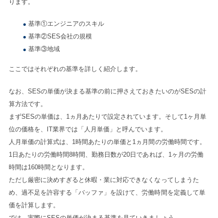
ります。
基準①エンジニアのスキル
基準②SES会社の規模
基準③地域
ここではそれぞれの基準を詳しく紹介します。
なお、SESの単価が決まる基準の前に押さえておきたいのがSESの計
算方法です。
まずSESの単価は、1ヵ月あたりで設定されています。そして1ヶ月単
位の価格を、IT業界では「人月単価」と呼んでいます。
人月単価の計算式は、1時間あたりの単価と1ヵ月間の労働時間です。
1日あたりの労働時間8時間、勤務日数が20日であれば、1ヶ月の労働
時間は160時間となります。
ただし厳密に決めすぎると休暇・業に対応できなくなってしまうた
め、過不足を許容する「バッファ」を設けて、労働時間を定義して単
価を計算します。
では、実際にSESの単価が決まる基準を見ていきましょう。