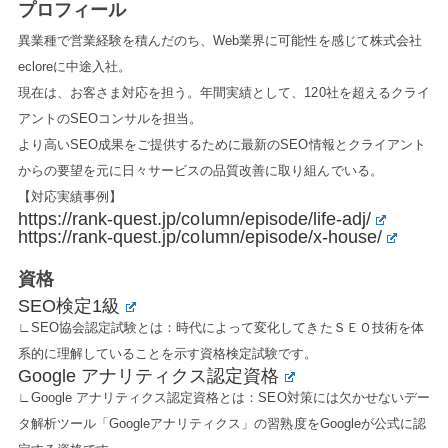
プロフィール
異業種で営業経験を積んだのち、Web業界に可能性を感じて株式会社
ecloreに中途入社。
現在は、お客さま対応を担う。年間実績として、120社を超えるクライ
アントのSEOコンサルを担当。
より高いSEO成果をご提供するために最新のSEO情報とクライアント
からの要望を元に日々サービスの品質改善に取り組んでいる。
【対応実績事例】
https://rank-quest.jp/column/episode/life-adj/
https://rank-quest.jp/column/episode/x-house/
資格
SEO検定1級
∟SEO協会認定試験とは：時代によって変化してきたＳＥＯ技術を体
系的に理解していることを示す資格検定試験です。
Google アナリティクス認定資格
∟Google アナリティクス認定資格とは：SEO対策には欠かせないデー
タ解析ツール「Googleアナリティクス」の習熟度をGoogleが公式に認