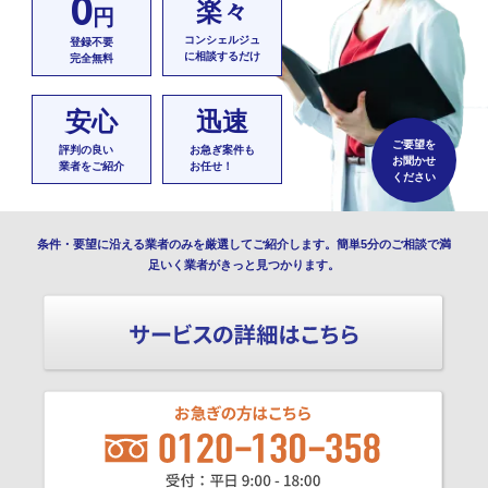
0
楽々
円
コンシェルジュ
登録不要
に相談するだけ
完全無料
安心
迅速
ご要望を
評判の良い
お急ぎ案件も
お聞かせ
業者をご紹介
お任せ！
ください
条件・要望に沿える業者のみを厳選してご紹介します。簡単5分のご相談で満
足いく業者がきっと見つかります。