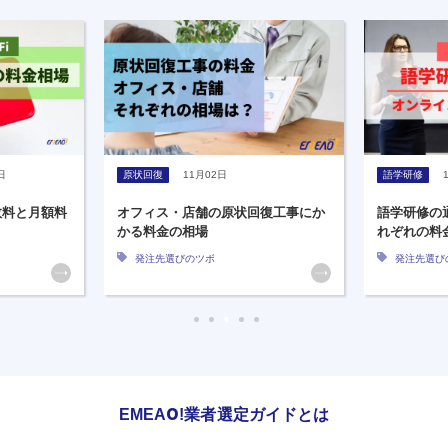
語学研修
11月02日
原状回復
回復工事にか
語学研修の通学型・オンライン型そ
原状回復業
れぞれの料金相場を紹介
ための3つ
発注先選びのツボ
発注先選び
EMEAO!業者選定ガイドとは