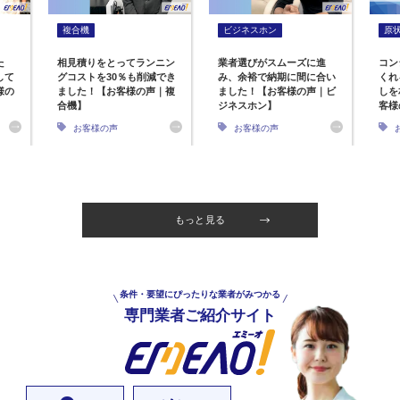
複合機
ビジネスホン
原
た
相見積りをとってランニン
業者選びがスムーズに進
コン
して
グコストを30％も削減でき
み、余裕で納期に間に合い
くれ
様の
ました！【お客様の声｜複
ました！【お客様の声｜ビ
しを
合機】
ジネスホン】
客様
お客様の声
お客様の声
もっと見る
条件・要望にぴったりな業者がみつかる
専門業者ご紹介サイト