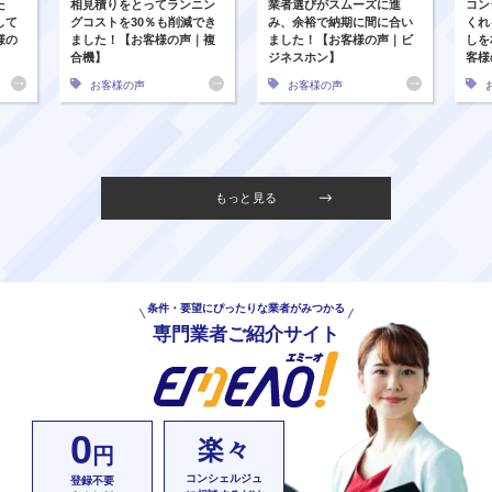
た
相見積りをとってランニン
業者選びがスムーズに進
コン
して
グコストを30％も削減でき
み、余裕で納期に間に合い
くれ
様の
ました！【お客様の声｜複
ました！【お客様の声｜ビ
しを
合機】
ジネスホン】
客様
お客様の声
お客様の声
もっと見る
条件・要望にぴったりな業者がみつかる
専門業者ご紹介サイト
0
楽々
円
コンシェルジュ
登録不要