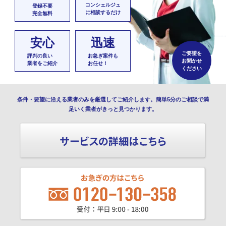
コンシェルジュ
登録不要
に相談するだけ
完全無料
安心
迅速
ご要望を
評判の良い
お急ぎ案件も
お聞かせ
業者をご紹介
お任せ！
ください
条件・要望に沿える業者のみを厳選してご紹介します。簡単5分のご相談で満
足いく業者がきっと見つかります。