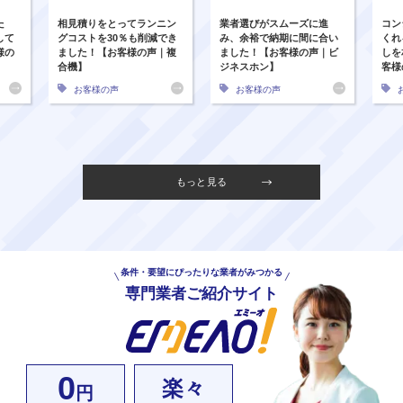
た
相見積りをとってランニン
業者選びがスムーズに進
コン
して
グコストを30％も削減でき
み、余裕で納期に間に合い
くれ
様の
ました！【お客様の声｜複
ました！【お客様の声｜ビ
しを
合機】
ジネスホン】
客様
お客様の声
お客様の声
もっと見る
条件・要望にぴったりな業者がみつかる
専門業者ご紹介サイト
0
楽々
円