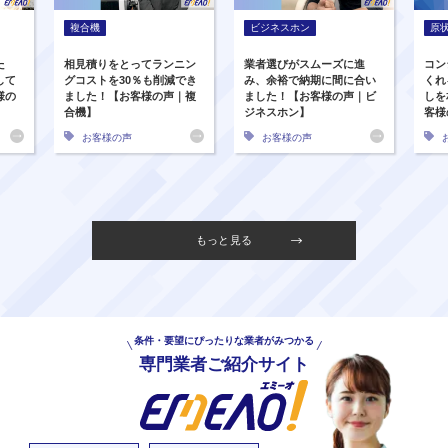
複合機
ビジネスホン
原
た
相見積りをとってランニン
業者選びがスムーズに進
コン
して
グコストを30％も削減でき
み、余裕で納期に間に合い
くれ
様の
ました！【お客様の声｜複
ました！【お客様の声｜ビ
しを
合機】
ジネスホン】
客様
お客様の声
お客様の声
もっと見る
条件・要望にぴったりな業者がみつかる
専門業者ご紹介サイト