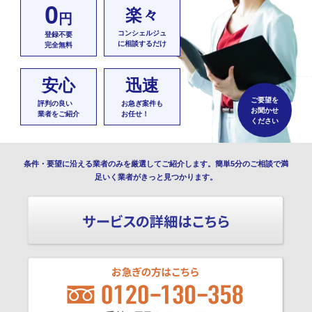
0
楽々
円
コンシェルジュ
登録不要
に相談するだけ
完全無料
安心
迅速
ご要望を
評判の良い
お急ぎ案件も
お聞かせ
業者をご紹介
お任せ！
ください
条件・要望に沿える業者のみを厳選してご紹介します。簡単5分のご相談で満
足いく業者がきっと見つかります。