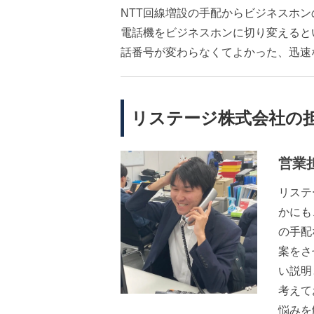
NTT回線増設の手配からビジネスホ
電話機をビジネスホンに切り変えると
話番号が変わらなくてよかった、迅速
リステージ株式会社の
営業
リステ
かにも
の手配
案をさ
い説明
考えて
悩みを