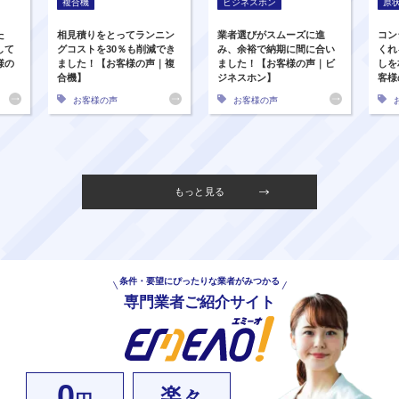
複合機
ビジネスホン
原
た
相見積りをとってランニン
業者選びがスムーズに進
コン
して
グコストを30％も削減でき
み、余裕で納期に間に合い
くれ
様の
ました！【お客様の声｜複
ました！【お客様の声｜ビ
しを
合機】
ジネスホン】
客様
お客様の声
お客様の声
もっと見る
条件・要望にぴったりな業者がみつかる
専門業者ご紹介サイト
0
楽々