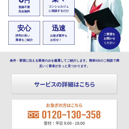
円
コンシェルジュ
登録不要
に相談するだけ
完全無料
安心
迅速
ご要望を
評判の良い
お急ぎ案件も
お聞かせ
業者をご紹介
お任せ！
ください
条件・要望に沿える業者のみを厳選してご紹介します。簡単5分のご相談で満
足いく業者がきっと見つかります。