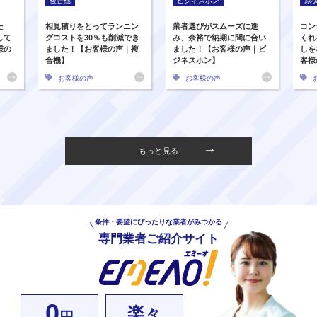
複合機
ビジネスホン
原
た
相見積りをとってランニン
業者選びがスムーズに進
コン
して
グコストを30％も削減でき
み、余裕で納期に間に合い
くれ
様の
ました！【お客様の声｜複
ました！【お客様の声｜ビ
しを
合機】
ジネスホン】
客様
お客様の声
お客様の声
もっと見る
条件・要望にぴったりな業者がみつかる
専門業者ご紹介サイト
0
楽々
円