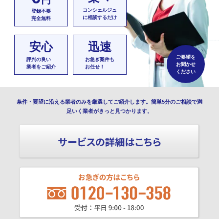
コンシェルジュ
登録不要
に相談するだけ
完全無料
安心
迅速
ご要望を
評判の良い
お急ぎ案件も
お聞かせ
業者をご紹介
お任せ！
ください
条件・要望に沿える業者のみを厳選してご紹介します。簡単5分のご相談で満
足いく業者がきっと見つかります。