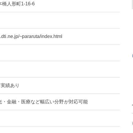
人形町1-16-6
dti.ne.jp/~pararuta/index.html
引実績あり
光・金融・医療など幅広い分野が対応可能