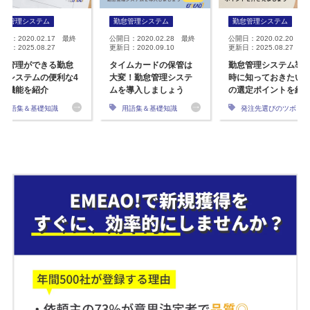
勤怠管理システム
勤怠管理システム
勤怠管理システム
開日：2020.02.17 最終
公開日：2020.02.28 最終
公開日：2020.02.20 最
日：2025.08.27
更新日：2020.09.10
更新日：2025.08.27
給管理ができる勤怠
タイムカードの保管は
勤怠管理システム導
理システムの便利な4
大変！勤怠管理システ
時に知っておきたい5
の機能を紹介
ムを導入しましょう
の選定ポイントを紹
用語集＆基礎知識
用語集＆基礎知識
発注先選びのツボ