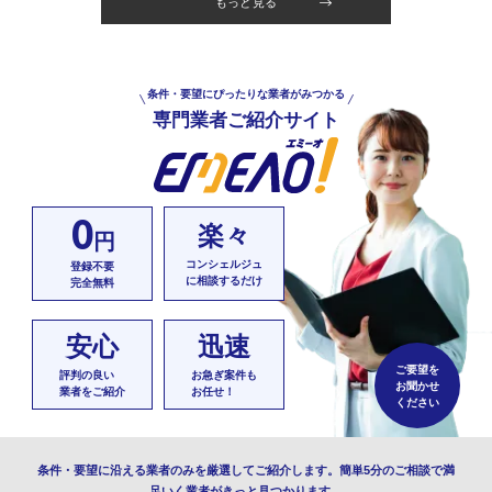
もっと見る
条件・要望にぴったりな業者がみつかる
専門業者ご紹介サイト
0
楽々
円
コンシェルジュ
登録不要
に相談するだけ
完全無料
安心
迅速
ご要望を
評判の良い
お急ぎ案件も
お聞かせ
業者をご紹介
お任せ！
ください
条件・要望に沿える業者のみを厳選してご紹介します。簡単5分のご相談で満
足いく業者がきっと見つかります。