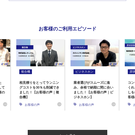
お客様のご利用エピソード
複合機
ビジネスホン
原
た
相見積りをとってランニン
業者選びがスムーズに進
コン
して
グコストを30％も削減でき
み、余裕で納期に間に合い
くれ
様の
ました！【お客様の声｜複
ました！【お客様の声｜ビ
しを
合機】
ジネスホン】
客様
お客様の声
お客様の声