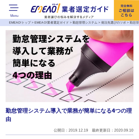
EMEAO!トップ
>
EMEAO!業者選定ガイド
>
勤怠管理システム
>
発注先選びのツボ
>
勤怠管
勤怠管理システム導入で業務が簡単になる4つの理
由
公開日：2019.12.19 最終更新日：2020.09.10