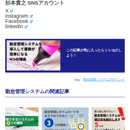
杉本貴之 SNSアカウント
X
instagram
Facebook
linkedin
この記事が気に入ったら いいね!!し
よう！
勤怠管理システムのポイント
勤怠管理システムの関連記事