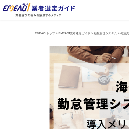
EMEAO!トップ
>
EMEAO!業者選定ガイド
>
勤怠管理システム
>
発注