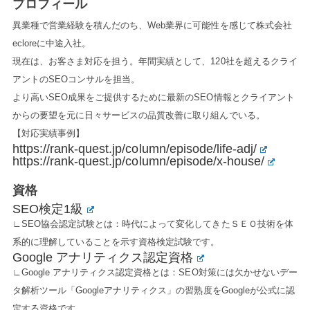
プロフィール
異業種で営業経験を積んだのち、Web業界に可能性を感じて株式会社
ecloreに中途入社。
現在は、お客さま対応を担う。年間実績として、120社を超えるクライ
アントのSEOコンサルを担当。
より高いSEO成果をご提供するために最新のSEO情報とクライアント
からの要望を元に日々サービスの品質改善に取り組んでいる。
【対応実績事例】
https://rank-quest.jp/column/episode/life-adj/
https://rank-quest.jp/column/episode/x-house/
資格
SEO検定1級
∟SEO協会認定試験とは：時代によって変化してきたＳＥＯ技術を体
系的に理解していることを示す資格検定試験です。
Google アナリティクス認定資格
∟Google アナリティクス認定資格とは：SEO対策には欠かせないデー
タ解析ツール「Googleアナリティクス」の習熟度をGoogleが公式に認
定する資格です。