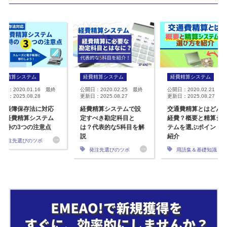
経費精算システム
経費精算システム
経費精算システム
開日：2020.01.16 最終
公開日：2020.02.25 最終
公開日：2020.02.21 最
日：2025.08.28
更新日：2025.08.27
更新日：2025.08.27
子帳簿保存法に対応
経費精算システムで設
交通費精算とはどん
た経費精算システム
定すべき勘定科目と
経費？概要と精算シ
入時の3つの注意点
は？代表的な5科目を解
テムを選ぶポイント
説
紹介
発注先選びのツボ
発注先選びのツボ
用語集＆基礎知識