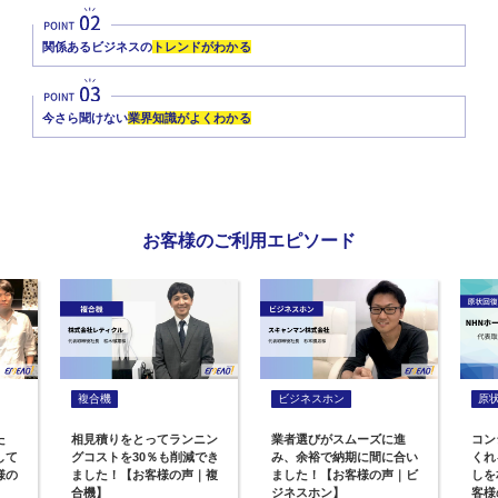
関係あるビジネスの
トレンドがわかる
今さら聞けない
業界知識がよくわかる
お客様のご利用エピソード
複合機
ビジネスホン
原
た
相見積りをとってランニン
業者選びがスムーズに進
コン
して
グコストを30％も削減でき
み、余裕で納期に間に合い
くれ
様の
ました！【お客様の声｜複
ました！【お客様の声｜ビ
しを
合機】
ジネスホン】
客様