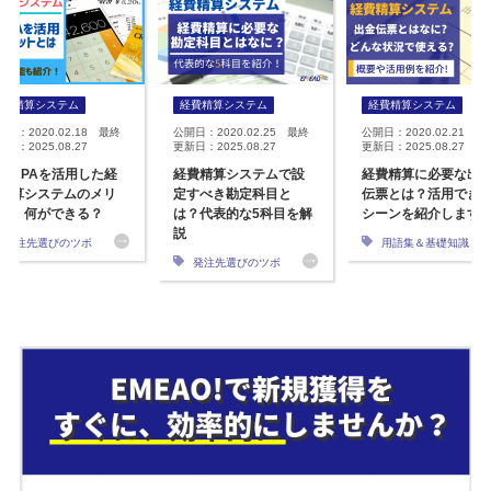
経費精算システム
経費精算システム
経費精算システム
開日：2020.02.18 最終
公開日：2020.02.25 最終
公開日：2020.02.21 最
日：2025.08.27
更新日：2025.08.27
更新日：2025.08.27
I・RPAを活用した経
経費精算システムで設
経費精算に必要な出
精算システムのメリ
定すべき勘定科目と
伝票とは？活用でき
ト！何ができる？
は？代表的な5科目を解
シーンを紹介します
説
発注先選びのツボ
用語集＆基礎知識
発注先選びのツボ