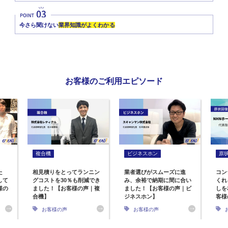
今さら聞けない
業界知識がよくわかる
お客様のご利用エピソード
複合機
ビジネスホン
原
た
相見積りをとってランニン
業者選びがスムーズに進
コン
して
グコストを30％も削減でき
み、余裕で納期に間に合い
くれ
様の
ました！【お客様の声｜複
ました！【お客様の声｜ビ
しを
合機】
ジネスホン】
客様
お客様の声
お客様の声