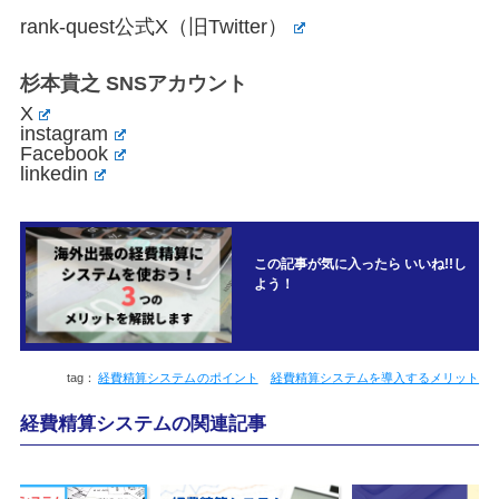
rank-quest公式X（旧Twitter）
杉本貴之 SNSアカウント
X
instagram
Facebook
linkedin
この記事が気に入ったら いいね!!し
よう！
経費精算システムのポイント
経費精算システムを導入するメリット
経費精算システムの関連記事