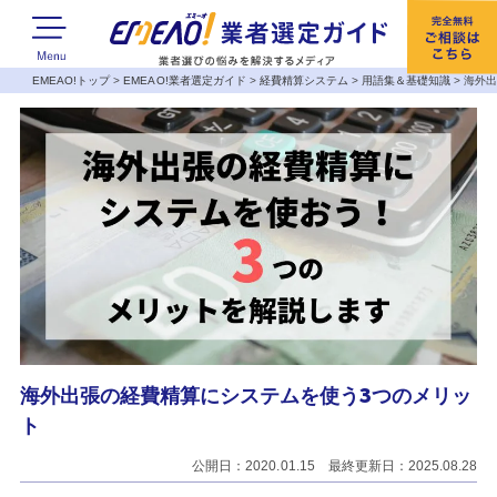
EMEAO!トップ
>
EMEAO!業者選定ガイド
>
経費精算システム
>
用語集＆基礎知識
>
海外出
海外出張の経費精算にシステムを使う3つのメリッ
ト
公開日：2020.01.15 最終更新日：2025.08.28