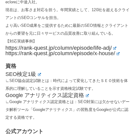
ecloreに中途入社。
現在は、お客さま対応を担う。年間実績として、120社を超えるクライ
アントのSEOコンサルを担当。
より高いSEO成果をご提供するために最新のSEO情報とクライアント
からの要望を元に日々サービスの品質改善に取り組んでいる。
【対応実績事例】
https://rank-quest.jp/column/episode/life-adj/
https://rank-quest.jp/column/episode/x-house/
資格
SEO検定1級
∟SEO協会認定試験とは：時代によって変化してきたＳＥＯ技術を体
系的に理解していることを示す資格検定試験です。
Google アナリティクス認定資格
∟Google アナリティクス認定資格とは：SEO対策には欠かせないデー
タ解析ツール「Googleアナリティクス」の習熟度をGoogleが公式に認
定する資格です。
公式アカウント