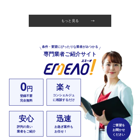
もっと見る
条件・要望にぴったりな業者がみつかる
専門業者ご紹介サイト
0
楽々
円
コンシェルジュ
登録不要
に相談するだけ
完全無料
安心
迅速
ご要望を
評判の良い
お急ぎ案件も
お聞かせ
業者をご紹介
お任せ！
ください