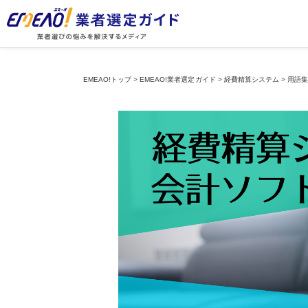
EMEAO!トップ
>
EMEAO!業者選定ガイド
>
経費精算システム
>
用語