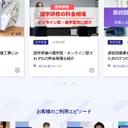
語学研修
11月02日
原状回復
回復工事にか
語学研修の通学型・オンライン型そ
原状回復業
れぞれの料金相場を紹介
ための3つ
発注先選びのツボ
発注先選び
お客様のご利用エピソード