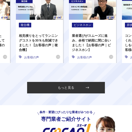
複合機
ビジネスホン
原
た
相見積りをとってランニン
業者選びがスムーズに進
コン
して
グコストを30％も削減でき
み、余裕で納期に間に合い
くれ
様の
ました！【お客様の声｜複
ました！【お客様の声｜ビ
しを
合機】
ジネスホン】
客様
お客様の声
お客様の声
もっと見る
条件・要望にぴったりな業者がみつかる
専門業者ご紹介サイト