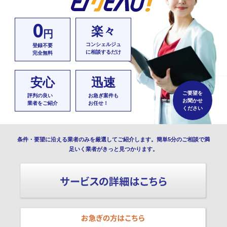
0
楽々
円
コンシェルジュ
登録不要
に相談するだけ
完全無料
安心
迅速
ご要望を
評判の良い
お急ぎ案件も
お聞かせ
業者をご紹介
お任せ！
ください
条件・要望に沿える業者のみを厳選してご紹介します。簡単5分のご相談で満
足いく業者がきっと見つかります。