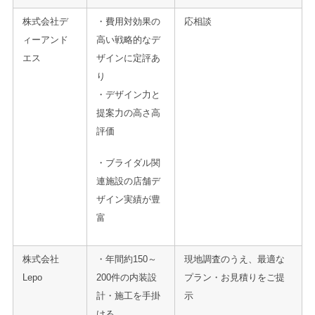
株式会社デ
・費用対効果の
応相談
ィーアンド
高い戦略的なデ
エス
ザインに定評あ
り
・デザイン力と
提案力の高さ高
評価
・ブライダル関
連施設の店舗デ
ザイン実績が豊
富
株式会社
・年間約150～
現地調査のうえ、最適な
Lepo
200件の内装設
プラン・お見積りをご提
計・施工を手掛
示
ける