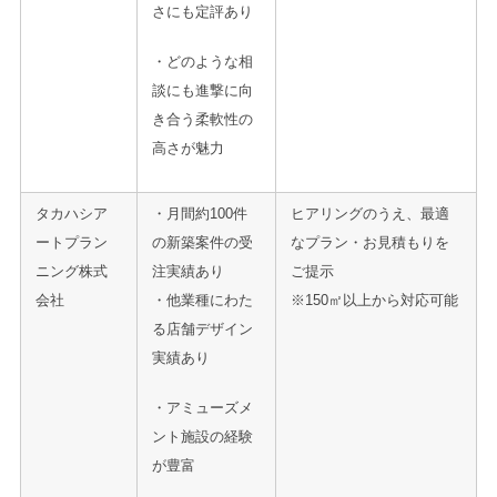
さにも定評あり
・どのような相
談にも進撃に向
き合う柔軟性の
高さが魅力
タカハシア
・月間約100件
ヒアリングのうえ、最適
ートプラン
の新築案件の受
なプラン・お見積もりを
ニング株式
注実績あり
ご提示
会社
・他業種にわた
※150㎡以上から対応可能
る店舗デザイン
実績あり
・アミューズメ
ント施設の経験
が豊富