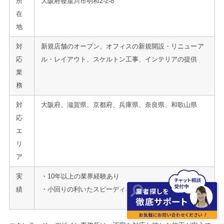
所
大阪府寝屋川市明和2-2-8
在
地
対
新規店舗のオープン、オフィスの新規開設・リニューア
応
ル・レイアウト、スケルトン工事、インテリアの提供
業
務
対
大阪府、滋賀県、京都府、兵庫県、奈良県、和歌山県
応
エ
リ
ア
実
・10年以上の業界経験あり
績
・小回りの利いたスピーディな対応に定評あり