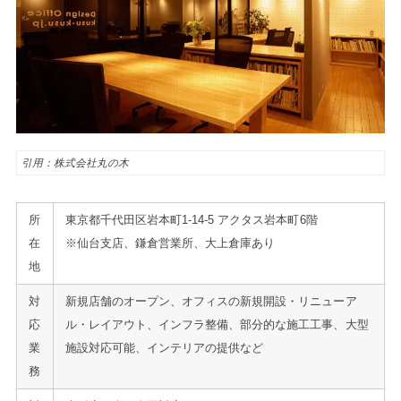
引用：株式会社丸の木
所
東京都千代田区岩本町1-14-5 アクタス岩本町6階
在
※仙台支店、鎌倉営業所、大上倉庫あり
地
対
新規店舗のオープン、オフィスの新規開設・リニューア
応
ル・レイアウト、インフラ整備、部分的な施工工事、大型
業
施設対応可能、インテリアの提供など
務