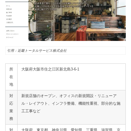
引用：近畿トータルサービス株式会社
所
大阪府大阪市住之江区新北島3-6-1
在
地
対
新規店舗のオープン、オフィスの新規開設・リニューア
応
ル・レイアウト、インフラ整備、機能性重視、部分的な施
業
工工事など
務
対
大阪府、東京都、神奈川県、愛知県、三重県、滋賀県、京