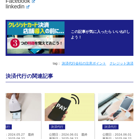
Facebook
linkedin
この記事が気に入ったら いいね!!し
よう！
決済代行会社の注意ポイント
クレジット決済
決済代行の関連記事
決済代行
決済代行
決済代行
開日：2024.05.27 最終
公開日：2024.06.01 最終
公開日：2024.06.01 最
日：2025.08.22
更新日：2025.08.22
更新日：2025.08.22