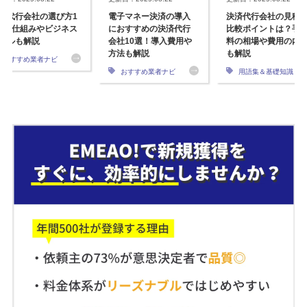
済代行会社の選び方1
電子マネー決済の導入
決済代行会社の見積
選！仕組みやビジネス
におすすめの決済代行
比較ポイントは？手
デルも解説
会社10選！導入費用や
料の相場や費用の内
方法も解説
も解説
おすすめ業者ナビ
おすすめ業者ナビ
用語集＆基礎知識