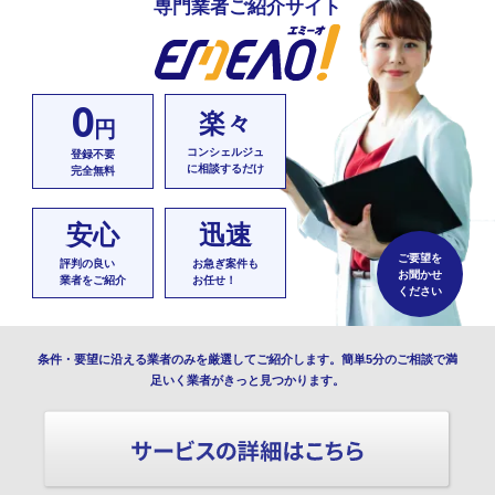
専門業者ご紹介サイト
0
楽々
円
コンシェルジュ
登録不要
に相談するだけ
完全無料
安心
迅速
ご要望を
評判の良い
お急ぎ案件も
お聞かせ
業者をご紹介
お任せ！
ください
条件・要望に沿える業者のみを厳選してご紹介します。簡単5分のご相談で満
足いく業者がきっと見つかります。