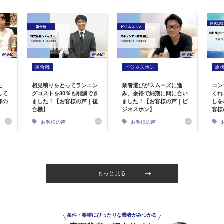
複合機
ビジネスホン
原
た
相見積りをとってランニン
業者選びがスムーズに進
コン
して
グコストを30％も削減でき
み、余裕で納期に間に合い
くれ
様の
ました！【お客様の声｜複
ました！【お客様の声｜ビ
しを
合機】
ジネスホン】
客様
お客様の声
お客様の声
もっと見る
条件・要望にぴったりな業者がみつかる