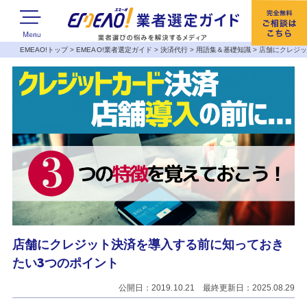
EMEAO!トップ
>
EMEAO!業者選定ガイド
>
決済代行
>
用語集＆基礎知識
>
店舗にクレジッ
店舗にクレジット決済を導入する前に知っておき
たい3つのポイント
公開日：2019.10.21 最終更新日：2025.08.29