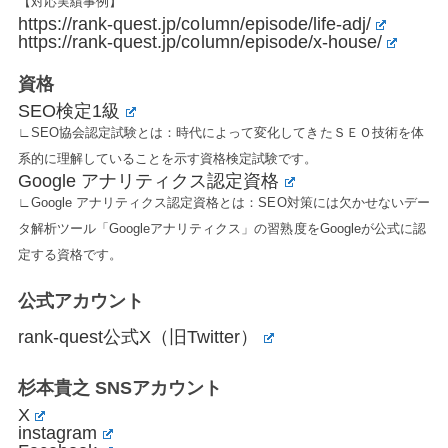
【対応実績事例】
https://rank-quest.jp/column/episode/life-adj/
https://rank-quest.jp/column/episode/x-house/
資格
SEO検定1級
∟SEO協会認定試験とは：時代によって変化してきたＳＥＯ技術を体
系的に理解していることを示す資格検定試験です。
Google アナリティクス認定資格
∟Google アナリティクス認定資格とは：SEO対策には欠かせないデー
タ解析ツール「Googleアナリティクス」の習熟度をGoogleが公式に認
定する資格です。
公式アカウント
rank-quest公式X（旧Twitter）
杉本貴之 SNSアカウント
X
instagram