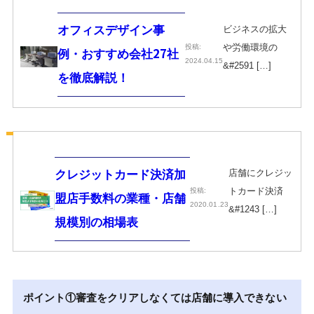
ビジネスの拡大
オフィスデザイン事
や労働環境の
投稿:
例・おすすめ会社27社
2024.04.15
&#2591 […]
を徹底解説！
店舗にクレジッ
クレジットカード決済加
トカード決済
投稿:
盟店手数料の業種・店舗
2020.01.23
&#1243 […]
規模別の相場表
ポイント①審査をクリアしなくては店舗に導入できない