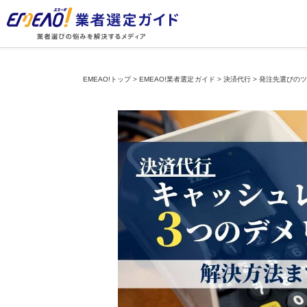
EMEAO!トップ
>
EMEAO!業者選定ガイド
>
決済代行
>
発注先選びの