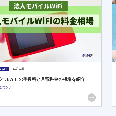
WiFi
11月02日
イルWiFiの手数料と月額料金の相場を紹介
びのツボ