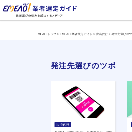
EMEAO!トップ
>
EMEAO!業者選定ガイド
>
決済代行
>
発注先選びの
発注先選びのツボ
決済代行