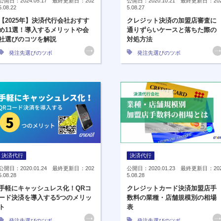
公開日：2024.05.17 最終更新日：202
公開日：2020.10.21 最終更新日：20
5.08.22
5.08.27
【2025年】決済代行会社おすす
クレジット決済の加盟店審査に
め11選！導入するメリットや会
通りずらいケースと落ちた際の
社選びのコツを解説
対処方法
発注先選びのツボ
発注先選びのツボ
決済代行
決済代行
公開日：2020.01.24 最終更新日：202
公開日：2020.01.23 最終更新日：20
5.08.28
5.08.28
手軽にキャッシュレス化！QRコ
クレジットカード決済加盟店手
ード決済を導入する5つのメリッ
数料の業種・店舗規模別の相場
ト
表
発注先選びのツボ
発注先選びのツボ