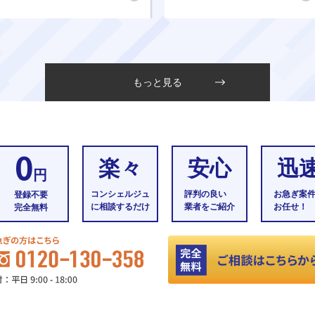
もっと見る
0
楽々
安心
迅
円
コンシェルジュ
評判の良い
お急ぎ案
登録不要
に相談するだけ
業者をご紹介
お任せ！
完全無料