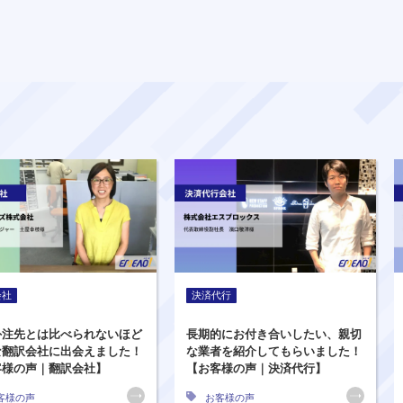
会社
決済代行
外注先とは比べられないほど
長期的にお付き合いしたい、親切
な翻訳会社に出会えました！
な業者を紹介してもらいました！
客様の声｜翻訳会社】
【お客様の声｜決済代行】
客様の声
お客様の声