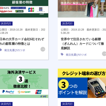
決済代行
決済代行
公開日：2019.10.28 最終更新日：202
公開日：2019.10.28 最終更新日：20
5.08.29
5.08.29
日本の大手カード会社6社それぞ
世界中で注目されている銀聯
れの顧客層の特徴とは
（ぎんれん）カードについて徹
底解説
発注先選びのツボ
発注先選びのツボ
決済代行
決済代行