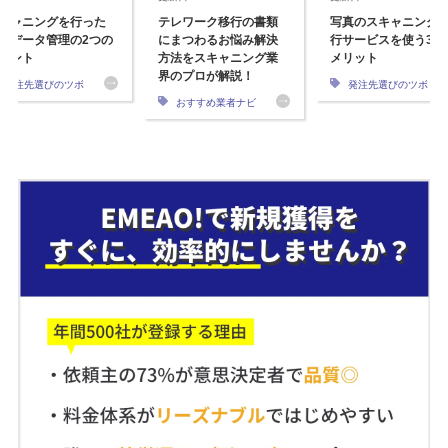
キャニングを行った
テレワーク移行の書類
写真のスキャニング
のデータ管理の2つの
にまつわるお悩み解決
行サービスを使う3つ
イント
方法をスキャニング業
メリット
界のプロが解説！
発注先選びのツボ
発注先選びのツボ
おすすめ業者ナビ