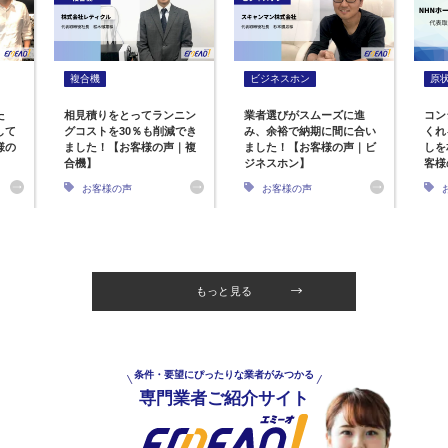
複合機
ビジネスホン
原
た
相見積りをとってランニン
業者選びがスムーズに進
コン
して
グコストを30％も削減でき
み、余裕で納期に間に合い
くれ
様の
ました！【お客様の声｜複
ました！【お客様の声｜ビ
しを
合機】
ジネスホン】
客様
お客様の声
お客様の声
もっと見る
条件・要望にぴったりな業者がみつかる
専門業者ご紹介サイト