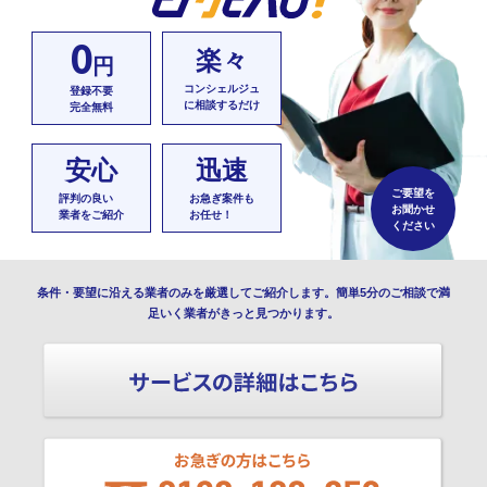
0
楽々
円
コンシェルジュ
登録不要
に相談するだけ
完全無料
安心
迅速
ご要望を
評判の良い
お急ぎ案件も
お聞かせ
業者をご紹介
お任せ！
ください
条件・要望に沿える業者のみを厳選してご紹介します。簡単5分のご相談で満
足いく業者がきっと見つかります。