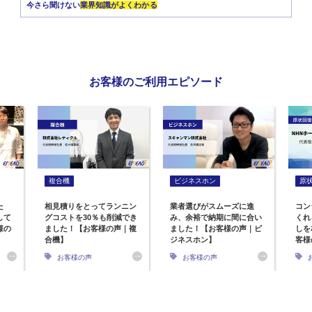
今さら聞けない
業界知識がよくわかる
お客様のご利用エピソード
複合機
ビジネスホン
原
た
相見積りをとってランニン
業者選びがスムーズに進
コン
して
グコストを30％も削減でき
み、余裕で納期に間に合い
くれ
様の
ました！【お客様の声｜複
ました！【お客様の声｜ビ
しを
合機】
ジネスホン】
客様
お客様の声
お客様の声