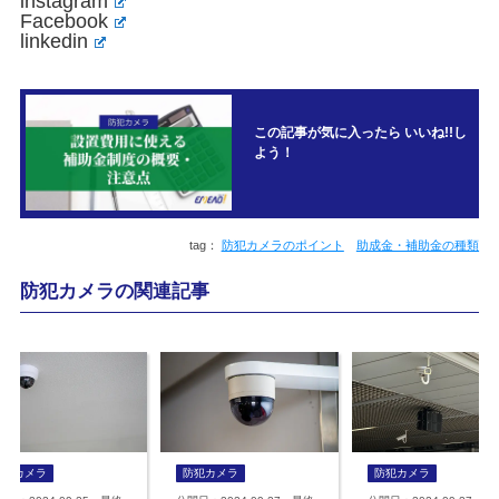
instagram
Facebook
linkedin
この記事が気に入ったら いいね!!し
よう！
防犯カメラのポイント
助成金・補助金の種類
防犯カメラの関連記事
防犯カメラ
防犯カメラ
防犯カメラ