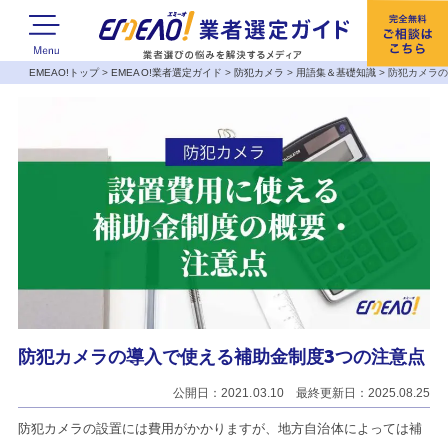
EMEAO!トップ
>
EMEAO!業者選定ガイド
>
防犯カメラ
>
用語集＆基礎知識
>
防犯カメラの
防犯カメラの導入で使える補助金制度3つの注意点
公開日：2021.03.10 最終更新日：2025.08.25
防犯カメラの設置には費用がかかりますが、地方自治体によっては補