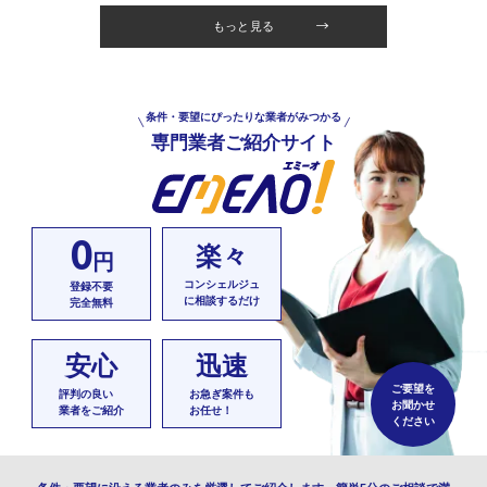
もっと見る
条件・要望にぴったりな業者がみつかる
専門業者ご紹介サイト
0
楽々
円
コンシェルジュ
登録不要
に相談するだけ
完全無料
安心
迅速
ご要望を
評判の良い
お急ぎ案件も
お聞かせ
業者をご紹介
お任せ！
ください