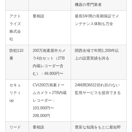
機器の専門業者
アクト
要相談
最長5年間の長期保証でメ
ライズ
ンテナンス体制も万全
株式会
社
防犯110
200万画素屋外カメ
関西全域で年間1,200件以
番
ラ4台セット（2TB
上の設置実績を誇る
内蔵レコーダー含
む）：49,800円〜
セキュ
CVI200万画素ドー
24時間365日切れ目のない
リティ
ムカメラ＋2TB内蔵
監視サービスを提供できる
up
レコーダー：
103,000円〜
208,000円
リード
要相談
豊富な知識をもとに最短即