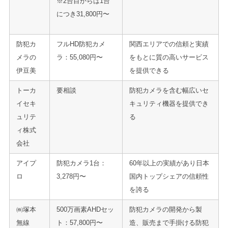
※2台目からは1台
につき31,800円〜
防犯カ
フルHD防犯カメ
関西エリアでの信頼と実績
メラの
ラ：55,080円〜
をもとに質の高いサービス
伊豆美
を提供できる
トーカ
要相談
防犯カメラを含む幅広いセ
イセキ
キュリティ機器を提供でき
ュリテ
る
ィ株式
会社
アイプ
防犯カメラ1台：
60年以上の実績があり日本
ロ
3,278円〜
国内トップシェアの信頼性
を誇る
㈱塚本
500万画素AHDセッ
防犯カメラの開発から製
無線
ト：57,800円〜
造、販売まで手掛ける防犯