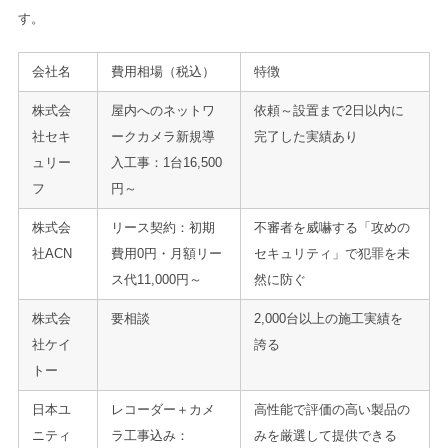
す。
会社名
費用相場（税込）
特徴
株式会
屋内へのネットワ
依頼～設置まで2日以内に
社セキ
ークカメラ新規導
完了した実績あり
ュリー
入工事：1台16,500
フ
円～
株式会
リース契約：初期
不審者を威嚇する「攻めの
社ACN
費用0円・月額リー
セキュリティ」で犯罪を未
ス代11,000円～
然に防ぐ
株式会
要相談
2,000台以上の施工実績を
社ケイ
誇る
トー
日本ユ
レコーダー＋カメ
高性能で評価の高い製品の
ニティ
ラ工事込み：
みを厳選して提供できる