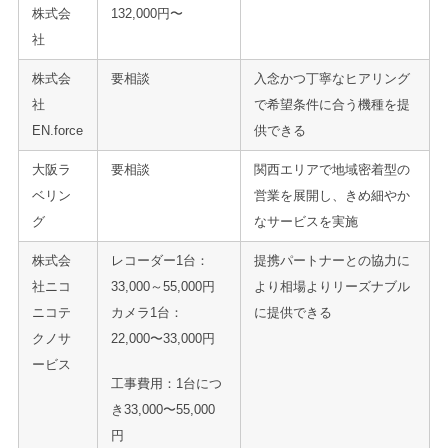
株式会
132,000円〜
社
株式会
要相談
入念かつ丁寧なヒアリング
社
で希望条件に合う機種を提
EN.force
供できる
大阪ラ
要相談
関西エリアで地域密着型の
ベリン
営業を展開し、きめ細やか
グ
なサービスを実施
株式会
レコーダー1台：
提携パートナーとの協力に
社ニコ
33,000～55,000円
より相場よりリーズナブル
ニコテ
カメラ1台：
に提供できる
クノサ
22,000〜33,000円
ービス
工事費用：1台につ
き33,000〜55,000
円