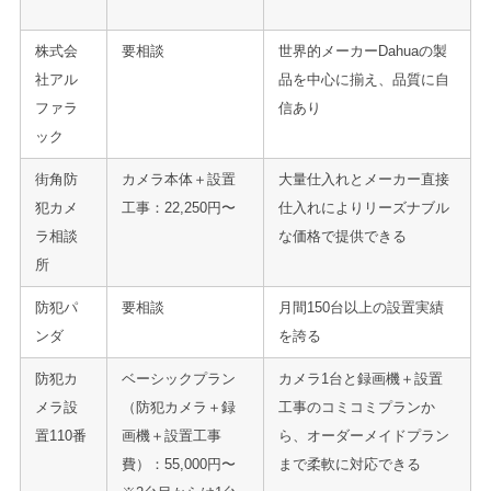
株式会
要相談
世界的メーカーDahuaの製
社アル
品を中心に揃え、品質に自
ファラ
信あり
ック
街角防
カメラ本体＋設置
大量仕入れとメーカー直接
犯カメ
工事：22,250円〜
仕入れによりリーズナブル
ラ相談
な価格で提供できる
所
防犯パ
要相談
月間150台以上の設置実績
ンダ
を誇る
防犯カ
ベーシックプラン
カメラ1台と録画機＋設置
メラ設
（防犯カメラ＋録
工事のコミコミプランか
置110番
画機＋設置工事
ら、オーダーメイドプラン
費）：55,000円〜
まで柔軟に対応できる