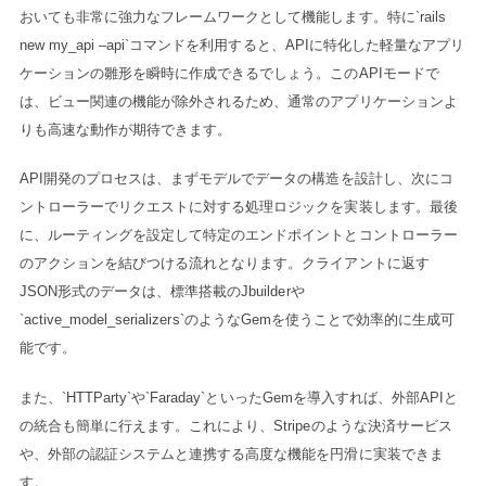
おいても非常に強力なフレームワークとして機能します。特に`rails
new my_api –api`コマンドを利用すると、APIに特化した軽量なアプリ
ケーションの雛形を瞬時に作成できるでしょう。このAPIモードで
は、ビュー関連の機能が除外されるため、通常のアプリケーションよ
りも高速な動作が期待できます。
API開発のプロセスは、まずモデルでデータの構造を設計し、次にコ
ントローラーでリクエストに対する処理ロジックを実装します。最後
に、ルーティングを設定して特定のエンドポイントとコントローラー
のアクションを結びつける流れとなります。クライアントに返す
JSON形式のデータは、標準搭載のJbuilderや
`active_model_serializers`のようなGemを使うことで効率的に生成可
能です。
また、`HTTParty`や`Faraday`といったGemを導入すれば、外部APIと
の統合も簡単に行えます。これにより、Stripeのような決済サービス
や、外部の認証システムと連携する高度な機能を円滑に実装できま
す。