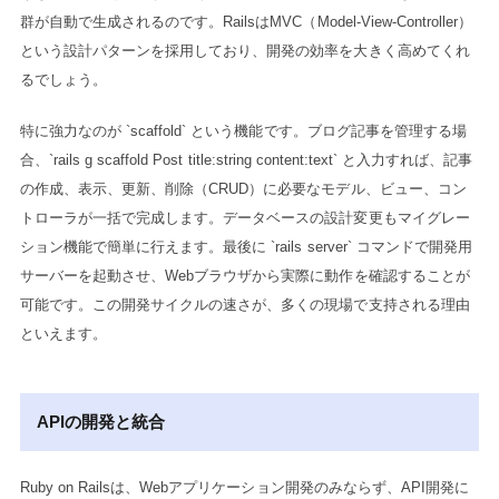
群が自動で生成されるのです。RailsはMVC（Model-View-Controller）
という設計パターンを採用しており、開発の効率を大きく高めてくれ
るでしょう。
特に強力なのが `scaffold` という機能です。ブログ記事を管理する場
合、`rails g scaffold Post title:string content:text` と入力すれば、記事
の作成、表示、更新、削除（CRUD）に必要なモデル、ビュー、コン
トローラが一括で完成します。データベースの設計変更もマイグレー
ション機能で簡単に行えます。最後に `rails server` コマンドで開発用
サーバーを起動させ、Webブラウザから実際に動作を確認することが
可能です。この開発サイクルの速さが、多くの現場で支持される理由
といえます。
APIの開発と統合
Ruby on Railsは、Webアプリケーション開発のみならず、API開発に