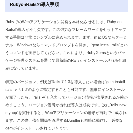
RubyonRailsの導入手順
RubyでのWebアプリケーション開発を本格化させるには、Ruby on
Railsの導入が不可欠です。この強力なフレームワークをセットアップ
する手順は非常にシンプルに進められます。まず、macOSならターミ
ナル、Windowsならコマンドプロンプトを開き、`gem install rails`とい
うコマンドを実行してください。これにより、RubyGemsというパッ
ケージ管理システムを通じて最新版のRailsがインストールされる仕組
みになっています。
特定のバージョン、例えばRails 7.1.3を導入したい場合は`gem install
rails -v 7.1.3`のように指定することも可能です。無事にインストール
が完了したら、`rails -v`と入力してバージョン情報が表示されるか確か
めましょう。バージョン番号が出れば導入は成功です。次に`rails new
myapp`を実行すると、Webアプリケーションの雛形が自動で生成され
ます。この際、依存関係を管理するBundlerも同時に動作し、必要な
gemがインストールされていきます。