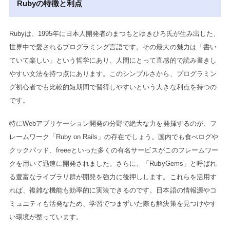
Rubyの特徴と利点
Rubyは、1995年に日本人開発者のまつもとゆきひろ氏が生み出した、
世界中で愛されるプログラミング言語です。その最大の魅力は「書い
ていて楽しい」という哲学にあり、人間にとって直感的で読み書きし
やすい文法を持つ点にあります。このシンプルさから、プログラミン
グ初心者でも比較的短期間で習得しやすいという大きな利点を持つの
です。
特にWebアプリケーション開発の分野で絶大な力を発揮するのが、フ
レームワーク「Ruby on Rails」の存在でしょう。国内でも食べログや
クックパッド、freeeといった多くの有名サービスがこのフレームワー
クを用いて迅速に開発されました。さらに、「RubyGems」と呼ばれ
る豊富なライブラリ群が開発を強力に後押しします。これらを活用す
れば、複雑な機能も効率的に実装できるのです。日本語の情報源やコ
ミュニティも活発なため、学習でつまずいた際も解決策を見つけやす
い環境が整っています。