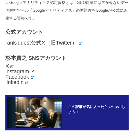
∟Google アナリティクス認定資格とは：SEO対策には欠かせないデー
タ解析ツール「Googleアナリティクス」の習熟度をGoogleが公式に認
定する資格です。
公式アカウント
rank-quest公式X（旧Twitter）
杉本貴之 SNSアカウント
X
instagram
Facebook
linkedin
この記事が気に入ったら いいね!!し
よう！