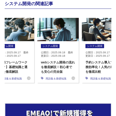
システム開発の関連記事
システム開発
システム開発
システム開発
開日：2025.09.17 最終
公開日：2025.09.18 最終
公開日：2025.09.17 最
日：2025.09.17
更新日：2025.09.18
更新日：2025.09.17
開発フレームワーク
webシステム開発の流れ
予約システム導入で
は？】基礎知識と選
を徹底解説！初心者で
務効率化！人気の12
方を徹底解説
も安心の完全版
を徹底比較
用語集＆基礎知識
用語集＆基礎知識
用語集＆基礎知識