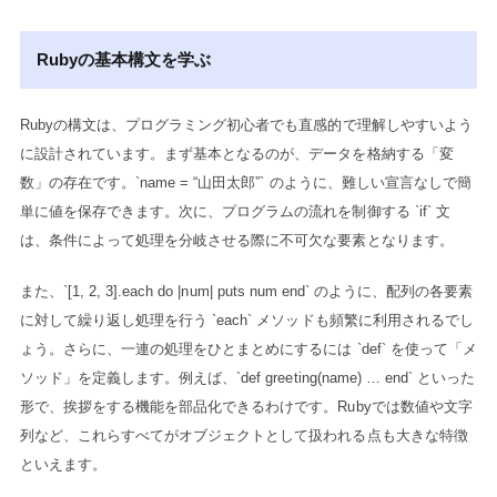
Rubyの基本構文を学ぶ
Rubyの構文は、プログラミング初心者でも直感的で理解しやすいよう
に設計されています。まず基本となるのが、データを格納する「変
数」の存在です。`name = “山田太郎”` のように、難しい宣言なしで簡
単に値を保存できます。次に、プログラムの流れを制御する `if` 文
は、条件によって処理を分岐させる際に不可欠な要素となります。
また、`[1, 2, 3].each do |num| puts num end` のように、配列の各要素
に対して繰り返し処理を行う `each` メソッドも頻繁に利用されるでし
ょう。さらに、一連の処理をひとまとめにするには `def` を使って「メ
ソッド」を定義します。例えば、`def greeting(name) … end` といった
形で、挨拶をする機能を部品化できるわけです。Rubyでは数値や文字
列など、これらすべてがオブジェクトとして扱われる点も大きな特徴
といえます。