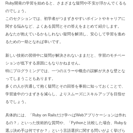
Ruby開発の学習を始めると、さまざまな疑問や不安が浮かんでくるも
のでしょう。
このセクションでは、初学者がつまずきやすいポイントやキャリアに
関する悩みなど、よくある質問とその答えをまとめて紹介します。
あなたが抱えているかもしれない疑問を解消し、安心して学習を進め
るための一助となれば幸いです。
新しい技術の習得中に疑問が解決されないままだと、学習のモチベー
ションが低下する原因にもなりかねません。
特にプログラミングでは、一つのエラーや概念の誤解が大きな壁とな
ってしまうこともあります。
多くの人が共通して抱く疑問とその回答を事前に知っておくことで、
学習途中のつまずきを減らし、よりスムーズにスキルアップを目指せ
るでしょう。
具体的には、「Ruby on Railsだけ学べばWebアプリケーションは作れ
るの？」といった技術的な質問や、「Pythonと比較した場合、Rubyを
選ぶ決め手は何ですか？」という言語選択に関する問いがよく挙げら