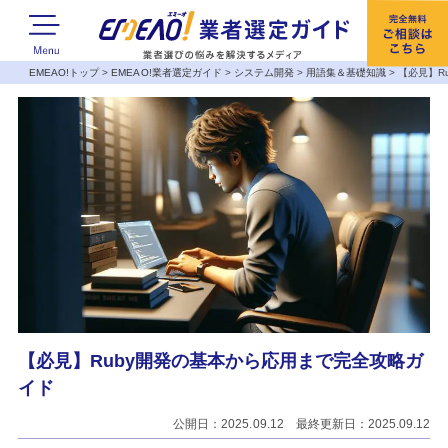
EMEAO!トップ
>
EMEAO!業者選定ガイド
>
システム開発
>
用語集＆基礎知識
>
【必見】R
【必見】Ruby開発の基本から応用まで完全攻略ガ
イド
公開日：2025.09.12 最終更新日：2025.09.12