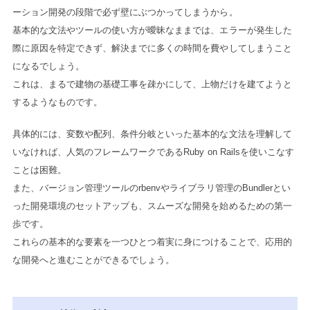
ーション開発の段階で必ず壁にぶつかってしまうから。
基本的な文法やツールの使い方が曖昧なままでは、エラーが発生した
際に原因を特定できず、解決までに多くの時間を費やしてしまうこと
になるでしょう。
これは、まるで建物の基礎工事を疎かにして、上物だけを建てようと
するようなものです。
具体的には、変数や配列、条件分岐といった基本的な文法を理解して
いなければ、人気のフレームワークであるRuby on Railsを使いこなす
ことは困難。
また、バージョン管理ツールのrbenvやライブラリ管理のBundlerとい
った開発環境のセットアップも、スムーズな開発を始めるための第一
歩です。
これらの基本的な要素を一つひとつ着実に身につけることで、応用的
な開発へと進むことができるでしょう。