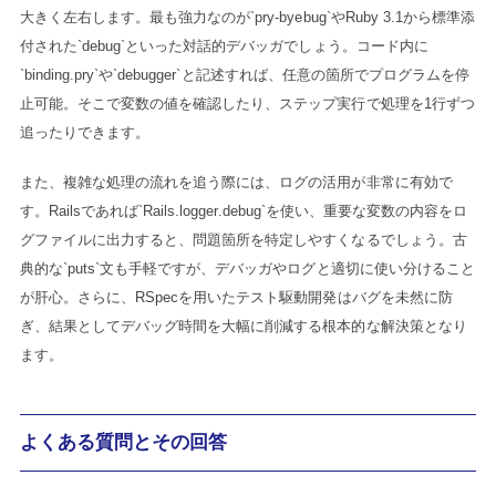
大きく左右します。最も強力なのが`pry-byebug`やRuby 3.1から標準添
付された`debug`といった対話的デバッガでしょう。コード内に
`binding.pry`や`debugger`と記述すれば、任意の箇所でプログラムを停
止可能。そこで変数の値を確認したり、ステップ実行で処理を1行ずつ
追ったりできます。
また、複雑な処理の流れを追う際には、ログの活用が非常に有効で
す。Railsであれば`Rails.logger.debug`を使い、重要な変数の内容をロ
グファイルに出力すると、問題箇所を特定しやすくなるでしょう。古
典的な`puts`文も手軽ですが、デバッガやログと適切に使い分けること
が肝心。さらに、RSpecを用いたテスト駆動開発はバグを未然に防
ぎ、結果としてデバッグ時間を大幅に削減する根本的な解決策となり
ます。
よくある質問とその回答