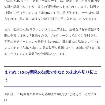
ためのRuby入門」、通称「チェリー本」は、現場で通用する実践的な
知識が網羅されており、多くの開発者から支持されています。動画で
視覚的に学びたい方には「Udemy」も良い選択肢です。セール時に購
入すれば、質の高い講座を2,000円以下で手に入れることもできます。
また、公式のRubyリファレンスマニュアルは、正確な情報を確認する
際に非常に役立つ情報源なので、ブックマークしておくと便利です。
学習のモチベーションを維持するために、日本最大のRubyカンファレ
ンスである「RubyKaigi」の発表動画を視聴したり、地域の勉強会に参
加したりするのも効果的な学習法となります。
まとめ：Ruby開発の知識であなたの未来を切り拓こ
う
今回は、Ruby開発の基本から応用まで学びたいと考えている方に向
け、