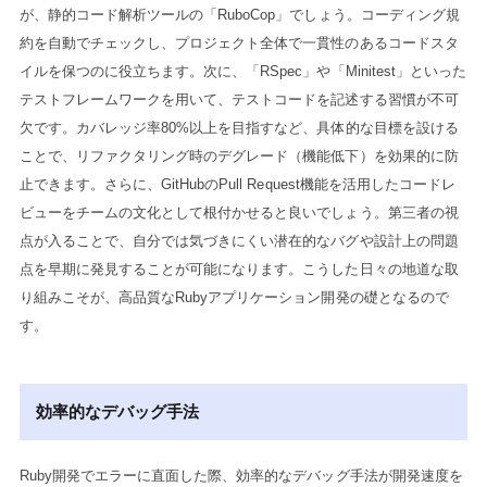
が、静的コード解析ツールの「RuboCop」でしょう。コーディング規
約を自動でチェックし、プロジェクト全体で一貫性のあるコードスタ
イルを保つのに役立ちます。次に、「RSpec」や「Minitest」といった
テストフレームワークを用いて、テストコードを記述する習慣が不可
欠です。カバレッジ率80%以上を目指すなど、具体的な目標を設ける
ことで、リファクタリング時のデグレード（機能低下）を効果的に防
止できます。さらに、GitHubのPull Request機能を活用したコードレ
ビューをチームの文化として根付かせると良いでしょう。第三者の視
点が入ることで、自分では気づきにくい潜在的なバグや設計上の問題
点を早期に発見することが可能になります。こうした日々の地道な取
り組みこそが、高品質なRubyアプリケーション開発の礎となるので
す。
効率的なデバッグ手法
Ruby開発でエラーに直面した際、効率的なデバッグ手法が開発速度を