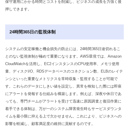
保守運用にかかる時間とコストを削減し、ビジネスの成長を力強く後
押しできます。
24時間365日の監視体制
システムの安定稼働と機会損失の防止には、24時間365日途切れるこ
とのない監視体制が極めて重要になります。AWS環境では、Amazon
CloudWatchを活用し、EC2インスタンスのCPU使用率、メモリ使用
量、ディスクI/O、RDSデータベースのコネクション数、ELBのレイテ
ンシといった重要なメトリクスを常時収集・監視することが可能で
す。これらのデータにしきい値を設定し、異常を検知した際には即座
にアラートを発報する仕組みを構築します。例えば、深夜や休日であ
っても、専門チームがアラートを受けて迅速に原因調査と復旧作業に
着手できる体制は、万が一のシステム障害発生時もサービスダウンタ
イムを最小限に抑える上で欠かせません。これにより、ビジネスへの
影響を軽減し、顧客満足度の維持に貢献するのです。