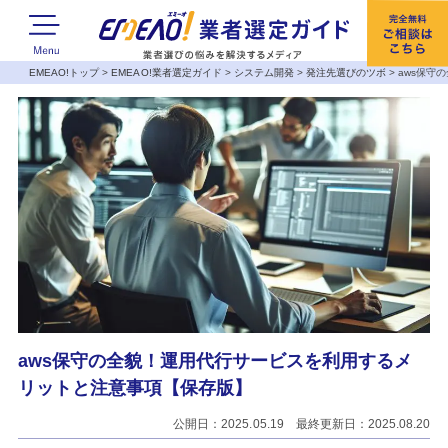
EMEAO!トップ
>
EMEAO!業者選定ガイド
>
システム開発
>
発注先選びのツボ
>
aws保守
aws保守の全貌！運用代行サービスを利用するメ
リットと注意事項【保存版】
公開日：2025.05.19 最終更新日：2025.08.20