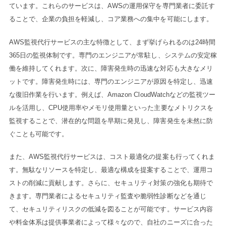
ています。これらのサービスは、AWSの運用保守を専門業者に委託す
ることで、企業の負担を軽減し、コア業務への集中を可能にします。
AWS監視代行サービスの主な特徴として、まず挙げられるのは24時間
365日の監視体制です。専門のエンジニアが常駐し、システムの安定稼
働を維持してくれます。次に、障害発生時の迅速な対応も大きなメリ
ットです。障害発生時には、専門のエンジニアが原因を特定し、迅速
な復旧作業を行います。例えば、Amazon CloudWatchなどの監視ツー
ルを活用し、CPU使用率やメモリ使用量といった主要なメトリクスを
監視することで、潜在的な問題を早期に発見し、障害発生を未然に防
ぐことも可能です。
また、AWS監視代行サービスは、コスト最適化の提案も行ってくれま
す。無駄なリソースを特定し、最適な構成を提案することで、運用コ
ストの削減に貢献します。さらに、セキュリティ対策の強化も期待で
きます。専門業者によるセキュリティ監査や脆弱性診断などを通じ
て、セキュリティリスクの低減を図ることが可能です。サービス内容
や料金体系は提供事業者によって様々なので、自社のニーズに合った