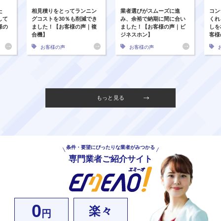
た
相見積りをとってランニン
業者選びがスムーズに進
コン
して
グコストを30％も削減でき
み、余裕で納期に間に合い
くれ
様の
ました！【お客様の声｜複
ました！【お客様の声｜ビ
しを
合機】
ジネスホン】
客様
お客様の声
お客様の声
もっと見る
条件・要望にぴったりな業者がみつかる
専門業者ご紹介サイト
0
楽々
円