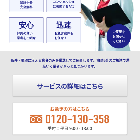
コンシェルジュ
登録不要
に相談するだけ
完全無料
安心
迅速
ご要望を
評判の良い
お急ぎ案件も
お聞かせ
業者をご紹介
お任せ！
ください
条件・要望に沿える業者のみを厳選してご紹介します。簡単5分のご相談で満
足いく業者がきっと見つかります。