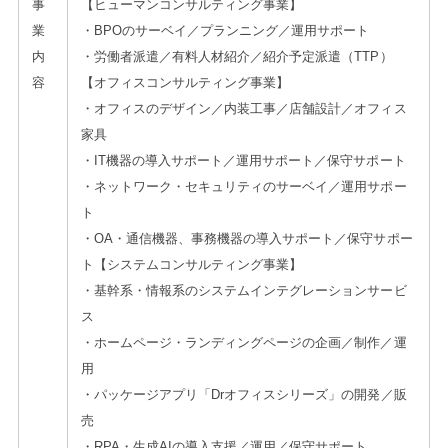
事
【ヒューマンコンサルティング事業】
業
・BPOのサーベイ／プランニング／運用サポート
内
・労働者派遣／有料人材紹介／紹介予定派遣（TTP）
容
【オフィスコンサルティング事業】
・オフィスのデザイン／内装工事／店舗設計／オフィス
家具
・IT機器の導入サポート／運用サポート／保守サポート
・ネットワーク・セキュリティのサーベイ／運用サポー
ト
・OA・通信機器、事務機器の導入サポート／保守サポー
ト【システムコンサルティング事業】
・基幹系・情報系のシステムインテグレーションサービ
ス
・ホームページ・ランディングページの企画／制作／運
用
・パッケージアプリ「Drオフィスシリーズ」の開発／販
売
・RPA・生成AIの導入支援／運用／保守サポート