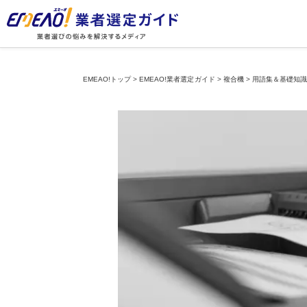
EMEAO!トップ
>
EMEAO!業者選定ガイド
>
複合機
>
用語集＆基礎知