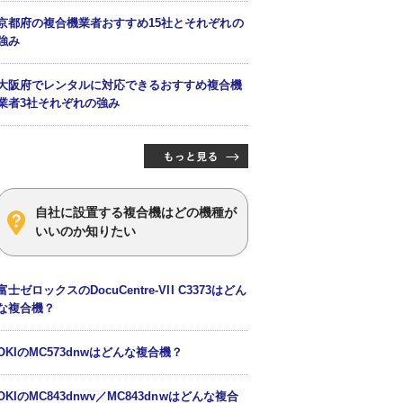
京都府の複合機業者おすすめ15社とそれぞれの
強み
大阪府でレンタルに対応できるおすすめ複合機
業者3社それぞれの強み
自社に設置する複合機はどの機種が
いいのか知りたい
富士ゼロックスのDocuCentre-VII C3373はどん
な複合機？
OKIのMC573dnwはどんな複合機？
OKIのMC843dnwv／MC843dnwはどんな複合