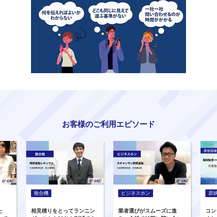
お客様のご利用エピソード
複合機
ビジネスホン
原
た
相見積りをとってランニン
業者選びがスムーズに進
コン