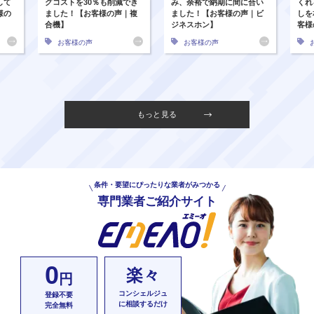
して
グコストを30％も削減でき
み、余裕で納期に間に合い
くれ
様の
ました！【お客様の声｜複
ました！【お客様の声｜ビ
しを
合機】
ジネスホン】
客様
お客様の声
お客様の声
もっと見る
条件・要望にぴったりな業者がみつかる
専門業者ご紹介サイト
0
楽々
円
コンシェルジュ
登録不要
に相談するだけ
完全無料