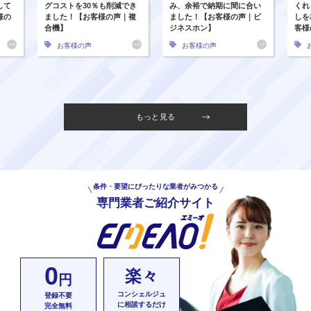
して
グコストを30％も削減でき
み、余裕で納期に間に合い
くれ
様の
ました！【お客様の声｜複
ました！【お客様の声｜ビ
しを
合機】
ジネスホン】
客様
お客様の声
お客様の声
もっと見る
条件・要望にぴったりな業者がみつかる
専門業者ご紹介サイト
0
楽々
円
コンシェルジュ
登録不要
に相談するだけ
完全無料