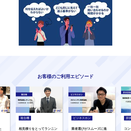
お客様のご利用エピソード
複合機
ビジネスホン
原
た
相見積りをとってランニン
業者選びがスムーズに進
コン