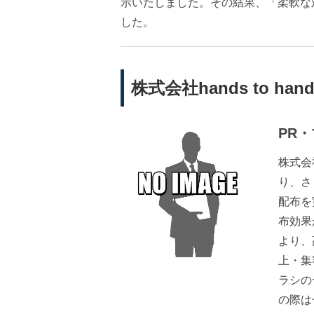
示いたしました。その結果、「柔軟な
した。
株式会社hands to h
PR
株式会社
り、さ
配布を
布効果
より、
上・集
ラシの
の際は